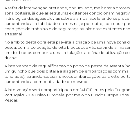
A referida intervenção pretende, por um lado, melhorar a proteç
zona costeira, já que as estruturas existentes condicionam negat
hidrológica das águas pluviais sobre a arriba, acelerando os proce
aumentando a instabilidade da mesma, e por outro, contribuir pa
condições de trabalho e de segurança atualmente existentes na
artesanal.
No âmbito desta obra está prevista a criação de uma nova zona d
pesca, com a colocação de oito blocos que vão servir de armazé
um dos blocos comporta uma instalação sanitária de utilização c
duche.
A intervenção de requalificação do porto de pesca da Assenta incl
um guincho que possibilitará a alagem de embarcações com maio
toneladas), atraindo-se, assim, novas embarcações para este po
aumentando a competitividade do mesmo.
A intervenção será comparticipada em 141.018 euros pelo Progr
Portugal2020 e União Europeia, por meio do Fundo Europeu dos A
Pescas.