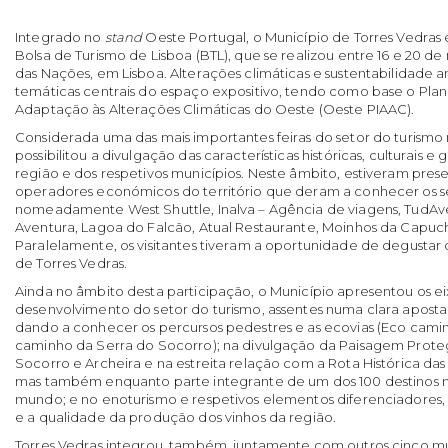
Integrado no
stand
Oeste Portugal, o Município de Torres Vedras
Bolsa de Turismo de Lisboa (BTL), que se realizou entre 16 e 20 d
das Nações, em Lisboa. Alterações climáticas e sustentabilidade 
temáticas centrais do espaço expositivo, tendo como base o Plan
Adaptação às Alterações Climáticas do Oeste (Oeste PIAAC).
Considerada uma das mais importantes feiras do setor do turismo 
possibilitou a divulgação das características históricas, culturais 
região e dos respetivos municípios. Neste âmbito, estiveram pre
operadores económicos do território que deram a conhecer os se
nomeadamente West Shuttle, Inalva – Agência de viagens, TudAv
Aventura, Lagoa do Falcão, Atual Restaurante, Moinhos da Capuch
Paralelamente, os visitantes tiveram a oportunidade de degustar o
de Torres Vedras.
Ainda no âmbito desta participação, o Município apresentou os ei
desenvolvimento do setor do turismo, assentes numa clara aposta
dando a conhecer os percursos pedestres e as ecovias (Eco cami
caminho da Serra do Socorro); na divulgação da Paisagem Proteg
Socorro e Archeira e na estreita relação com a Rota Histórica das 
mas também enquanto parte integrante de um dos 100 destinos m
mundo; e no enoturismo e respetivos elementos diferenciadores, 
e a qualidade da produção dos vinhos da região.
Torres Vedras integrou, também, juntamente com outros cinco mun