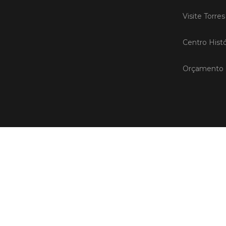
Visite Torre
Centro Histó
Orçamento P