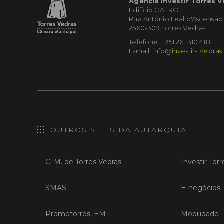
Agência Investir Torres 
Edifício CAERO
Rua António Leal d'Ascensão
2560-309 Torres Vedras
Telefone: +351 261 310 418
E-mail:
info@investir-tvedras
OUTROS SITES DA AUTARQUIA
C. M. de Torres Vedras
Investir Tor
SMAS
E-negócios
Promotorres, EM
Mobilidade