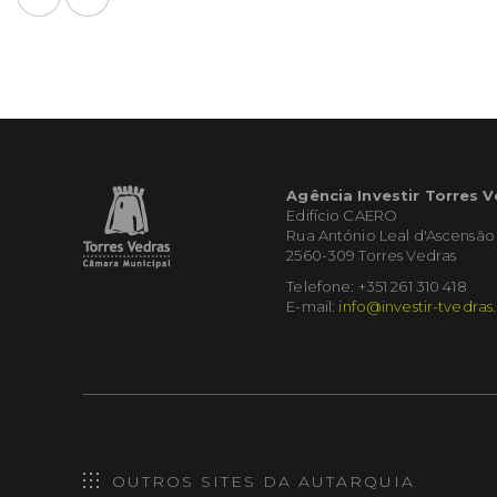
Agência Investir Torres 
Edifício CAERO
Rua António Leal d'Ascensão
2560-309 Torres Vedras
Telefone: +351 261 310 418
E-mail:
info@investir-tvedras
OUTROS SITES DA AUTARQUIA