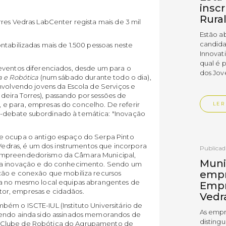
insc
Rura
res Vedras LabCenter regista mais de 3 mil
Estão a
candida
ntabilizadas mais de 1.500 pessoas neste
Innovat
qual é 
eventos diferenciados, desde um para o
dos Jov
a e Robótica
(num sábado durante todo o dia),
nvolvendo jovens da Escola de Serviços e
eira Torres), passando por sessões de
e para, empresas do concelho. De referir
LER
-debate subordinado à temática: "Inovação
e ocupa o antigo espaço do Serpa Pinto
 Vedras, é um dos instrumentos que incorpora
Publica
 empreendedorismo da Câmara Municipal,
Muni
 da inovação e do conhecimento. Sendo um
empr
ção e conexão que mobiliza recursos
ra no mesmo local equipas abrangentes de
Empr
setor, empresas e cidadãos.
Vedr
ém o ISCTE-IUL (Instituto Universitário de
As empr
tendo ainda sido assinados memorandos de
disting
 Clube de Robótica do Agrupamento de