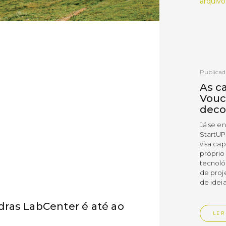
arquivo
Publicad
As c
Vouc
deco
Já se e
StartUP
visa cap
próprio
tecnoló
de proj
de ideia
ras LabCenter é até ao
LER