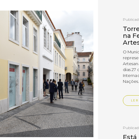
Publica
Torr
na Fe
Arte
O Munic
represe
Artesan
dias 27 
Interna
Nações
LER
Publica
Está