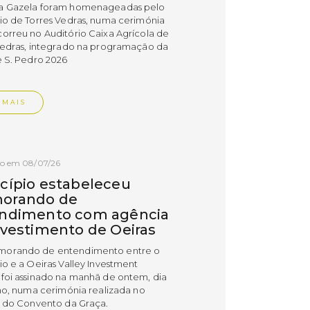
a Gazela foram homenageadas pelo
io de Torres Vedras, numa cerimónia
orreu no Auditório Caixa Agrícola de
Vedras, integrado na programação da
e S. Pedro 2026
 MAIS
do em 08/07/26
cípio estabeleceu
orando de
ndimento com agência
nvestimento de Oeiras
orando de entendimento entre o
io e a Oeiras Valley Investment
foi assinado na manhã de ontem, dia
lho, numa cerimónia realizada no
o do Convento da Graça.