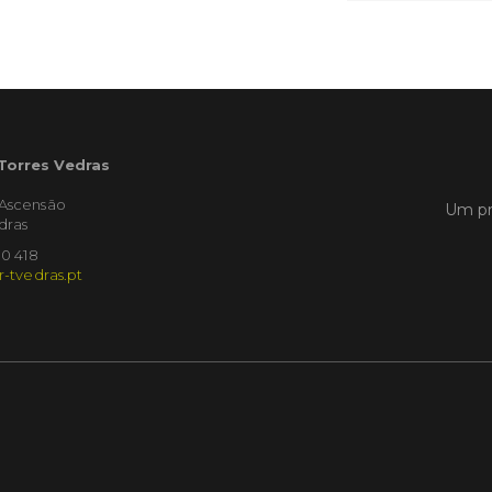
Publicad
Torr
sobr
vinh
Oest
 Torres Vedras
Torres 
uma ses
'Ascensão
Um pr
recuper
dras
afetada
10 418
extrema
r-tvedras.pt
iniciati
Coopera
com o a
LER
Publicad