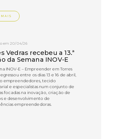
 MAIS
do em 20/04/26
s Vedras recebeu a 13.ª
ão da Semana INOV-E
na INOV-E – Empreender em Torres
egressou entre os dias 13 e 16 de abril,
do empreendedores, tecido
rial e especialistas num conjunto de
vas focadas na inovação, criação de
s e desenvolvimento de
ências empreendedoras.
 MAIS