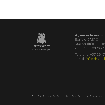
Agência Investir
Edifício CAERO
Rua António Leal d
2560-309 Torres Ve
Telefone: +351 261 3
E-mail:
info@investi
OUTROS SITES DA AUTARQUIA