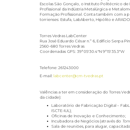
Escolas São Gonçalo, o Instituto Politécnico d
Profissional da Indústria Metalúrgica e Metalom
Formação Profissional. Conta também com a p
torrienses: Estufa, LabAberto, Hipólito e ARADO
Torres Vedras LabCenter
Rua José Eduardo César n.º 6, Edifício Serpa Pi
2560-680 Torres Vedras
Coordenadas GPS: 39°05'30.4"N 9°15'35.3"W
Telefone: 261243000
E-mail:
labcenter@cm-tvedras.pt
Valências a ter em consideração do Torres Ved
da cidade):
Laboratório de Fabricação Digital – FabL
ISCTE-IUL);
Oficinas de Inovação e Conhecimento;
Incubadora de Negócios (através do
Tor
Sala de reuniões, para alugar, capacita