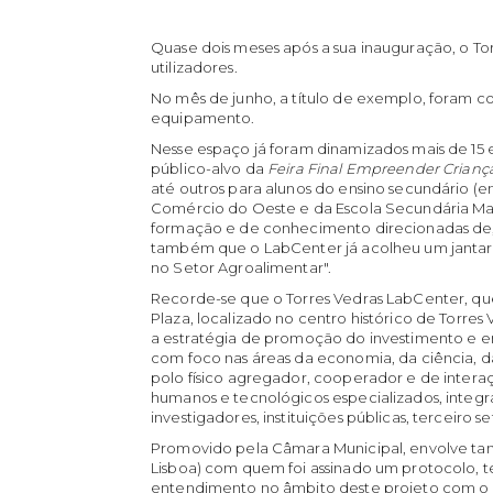
Quase dois meses após a sua inauguração, o Tor
utilizadores.
No mês de junho, a título de exemplo, foram co
equipamento.
Nesse espaço já foram dinamizados mais de 15 
público-alvo da
Feira Final Empreender Crianç
até outros para alunos do ensino secundário (e
Comércio do Oeste e da Escola Secundária Mad
formação e de conhecimento direcionadas de, 
também que o LabCenter já acolheu um jantar
no Setor Agroalimentar".
Recorde-se que o Torres Vedras LabCenter, qu
Plaza, localizado no centro histórico de Torres
a estratégia de promoção do investimento e
com foco nas áreas da economia, da ciência,
polo físico agregador, cooperador e de intera
humanos e tecnológicos especializados, integ
investigadores, instituições públicas, terceiro 
Promovido pela Câmara Municipal, envolve tamb
Lisboa) com quem foi assinado um protocolo, 
entendimento no âmbito deste projeto com o