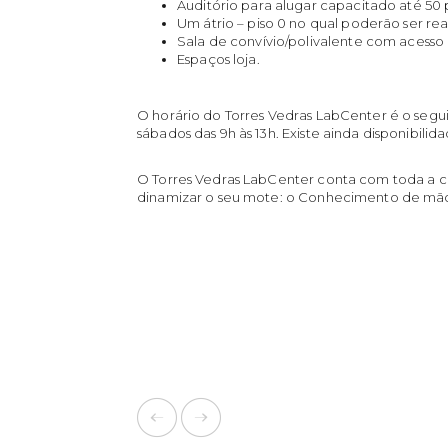
Auditório para alugar capacitado até 50
Um átrio – piso 0 no qual poderão ser rea
Sala de convívio/polivalente com acesso
Espaços loja.
O horário do Torres Vedras LabCenter é o seguint
sábados das 9h às 13h. Existe ainda disponibilida
O Torres Vedras LabCenter conta com toda a c
dinamizar o seu mote: o Conhecimento de m