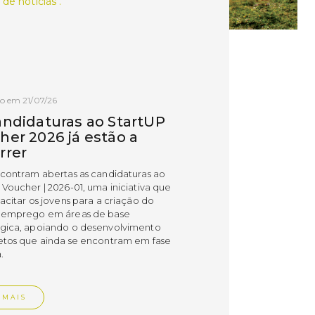
 de notícias .
o em 21/07/26
andidaturas ao StartUP
her 2026 já estão a
rrer
ncontram abertas as candidaturas ao
 Voucher | 2026-01, uma iniciativa que
acitar os jovens para a criação do
 emprego em áreas de base
gica, apoiando o desenvolvimento
etos que ainda se encontram em fase
.
 MAIS