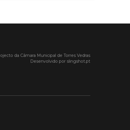
o em 27/03/26
es Vedras acolhe sessão
e recuperação de
as após intempérie no
e
Vedras recebeu, na manhã de hoje,
são de esclarecimento dedicada à
ojecto da
Câmara Municipal de Torres Vedras
ação das vinhas e das infraestruturas
Desenvolvido por
slingshot.pt
s pelos episódios de pluviosidade
 que atingiram a região Oeste. A
va foi promovida pela CAP –
tiva de Agricultores de Portugal,
poio da C
 MAIS
o em 11/02/26