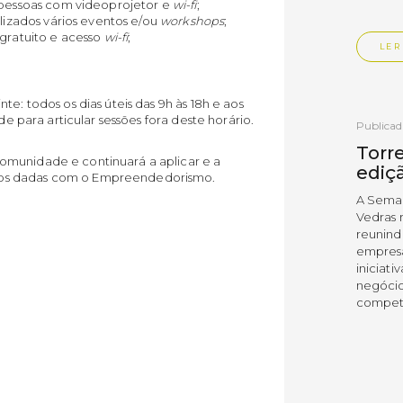
 pessoas com videoprojetor e
wi-fi
;
lizados vários eventos e/ou
workshops
;
 gratuito e acesso
wi-fi
;
LER
e: todos os dias úteis das 9h às 18h e aos
de para articular sessões fora deste horário.
Publica
Torre
omunidade e continuará a aplicar e a
ediç
ãos dadas com o Empreendedorismo.
A Sema
Vedras r
reunin
empresa
iniciati
negócio
compet
LER