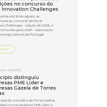
rições no concurso do
l Innovation Challenges
bertas até 16 de agosto as
turas ao concurso do Rural
ion Challenges - edição de 2026, o
promovido pela AJAP – Associação
ens Agricultores de Portugal.
 MAIS
do em 09/07/26
cípio distinguiu
esas PME Líder e
esas Gazela de Torres
as
esas do concelho de Torres Vedras
uidas com os estatutos PME Líder e