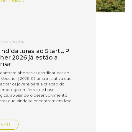
 de notícias .
o em 21/07/26
andidaturas ao StartUP
her 2026 já estão a
rrer
ncontram abertas as candidaturas ao
 Voucher | 2026-01, uma iniciativa que
acitar os jovens para a criação do
 emprego em áreas de base
gica, apoiando o desenvolvimento
etos que ainda se encontram em fase
.
 MAIS