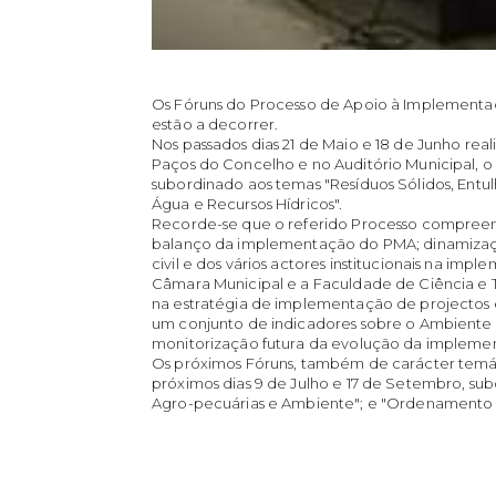
Os Fóruns do Processo de Apoio à Implementa
estão a decorrer.
Nos passados dias 21 de Maio e 18 de Junho real
Paços do Concelho e no Auditório Municipal, o
subordinado aos temas "Resíduos Sólidos, Entulh
Água e Recursos Hídricos".
Recorde-se que o referido Processo compreende
balanço da implementação do PMA; dinamizaçã
civil e dos vários actores institucionais na im
Câmara Municipal e a Faculdade de Ciência e 
na estratégia de implementação de projectos 
um conjunto de indicadores sobre o Ambiente 
monitorização futura da evolução da implem
Os próximos Fóruns, também de carácter temát
próximos dias 9 de Julho e 17 de Setembro, s
Agro-pecuárias e Ambiente"; e "Ordenamento do