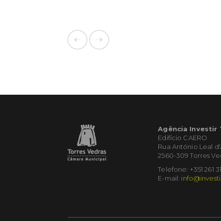
Agência Investir
Edifício CAERO
Rua António Leal d
2560-309 Torres Ve
Telefone: +351 261 3
E-mail:
info@investi