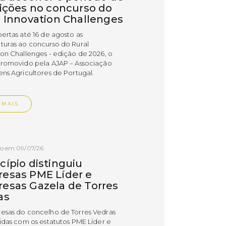
rições no concurso do
l Innovation Challenges
bertas até 16 de agosto as
turas ao concurso do Rural
ion Challenges - edição de 2026, o
promovido pela AJAP – Associação
ens Agricultores de Portugal.
 MAIS
do em 09/07/26
cípio distinguiu
esas PME Líder e
esas Gazela de Torres
as
esas do concelho de Torres Vedras
uidas com os estatutos PME Líder e