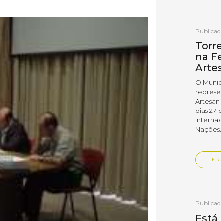
Publica
Torr
na Fe
Arte
O Munic
represe
Artesan
dias 27 
Interna
Nações
LER
Publica
Está