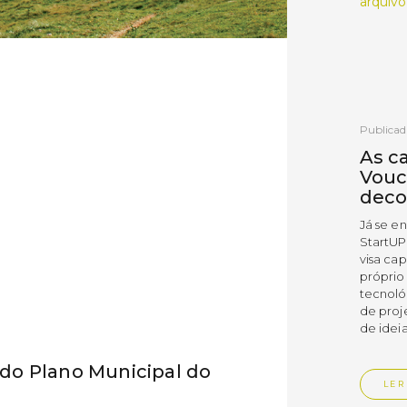
arquivo
Publicad
As c
Vouc
deco
Já se e
StartUP
visa cap
próprio
tecnoló
de proj
de ideia
do Plano Municipal do
LER