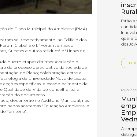
insc
Rura
Estão a
candida
ção do Plano Municipal do Ambiente (PMA)
Innovat
qual é 
izaram-se, respectivamente, no Edifício dos
dos Jov
 Fórum Global e o 1.º Fórum temático,
os, Sucatas e outros resíduos" e "Linhas de
 quatro etapas distintas: Avaliação e
LER
o do processo participativo da sociedade
plementação do Plano; colaboração entre a
Tecnologia da Universidade Nova de Lisboa,
e acções específicas; e estabelecimento de
e Qualidade de Vida do concelho, para
Publica
entação do documento.
Muni
ico, decorrerão no Auditório Municipal, nos
empr
ubordinados aos temas "Educação Ambiental e
 Território".
Empr
Vedr
As empr
disting