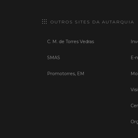
OUTROS SITES DA AUTARQUIA
C. M. de Torres Vedras
Inv
SMAS
E-n
Promotorres, EM
Mob
Vis
Cen
Orç