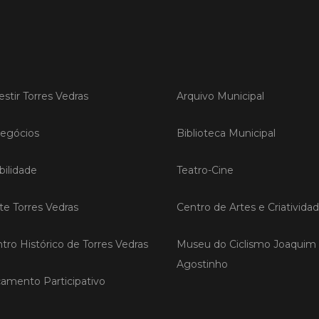
LER
estir Torres Vedras
Arquivo Municipal
Publica
Torre
egócios
Biblioteca Municipal
ediç
A Sema
ilidade
Teatro-Cine
Vedras r
reunin
empresa
ite Torres Vedras
Centro de Artes e Criativida
iniciati
negócio
compet
tro Histórico de Torres Vedras
Museu do Ciclismo Joaquim
Agostinho
amento Participativo
LER