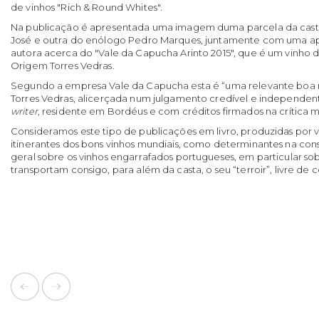
de vinhos "Rich & Round Whites".
Na publicação é apresentada uma imagem duma parcela da casta 
José e outra do enólogo Pedro Marques, juntamente com uma apr
autora acerca do "Vale da Capucha Arinto 2015", que é um vinh
Origem Torres Vedras.
Segundo a empresa Vale da Capucha esta é “uma relevante boa no
Torres Vedras, alicerçada num julgamento credível e independe
writer
, residente em Bordéus e com créditos firmados na crítica 
Consideramos este tipo de publicações em livro, produzidas por
itinerantes dos bons vinhos mundiais, como determinantes na con
geral sobre os vinhos engarrafados portugueses, em particular so
transportam consigo, para além da casta, o seu “terroir”, livre de 