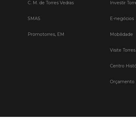
C. M. de Torres Vedras
Investir Tor
SMAS
E-negócios
Promotorres, EM
Mobilidade
Visite Torre
Centro Histó
Orçamento P