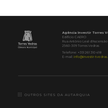
Agência Investir Torres 
Edifício CAERO
Rua António Leal d'Ascensão
2560-309 Torres Vedras
Telefone: +351 261 310 418
E-mail:
info@investir-tvedras
OUTROS SITES DA AUTARQUIA