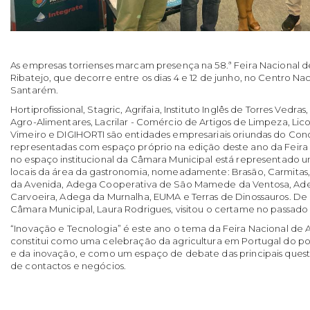
As empresas torrienses marcam presença na 58.ª Feira Nacional de
Ribatejo, que decorre entre os dias 4 e 12 de junho, no Centro Na
Santarém.
Hortiprofissional, Stagric, Agrifaia, Instituto Inglês de Torres Vedr
Agro-Alimentares, Lacrilar - Comércio de Artigos de Limpeza, Lico
Vimeiro e DIGIHORTI são entidades empresariais oriundas do Con
representadas com espaço próprio na edição deste ano da Feira N
no espaço institucional da Câmara Municipal está representado 
locais da área da gastronomia, nomeadamente: Brasão, Carmitas,
da Avenida, Adega Cooperativa de São Mamede da Ventosa, Ad
Carvoeira, Adega da Murnalha, EUMA e Terras de Dinossauros. De 
Câmara Municipal, Laura Rodrigues, visitou o certame no passado 
“Inovação e Tecnologia” é este ano o tema da Feira Nacional de Ag
constitui como uma celebração da agricultura em Portugal do po
e da inovação, e como um espaço de debate das principais ques
de contactos e negócios.