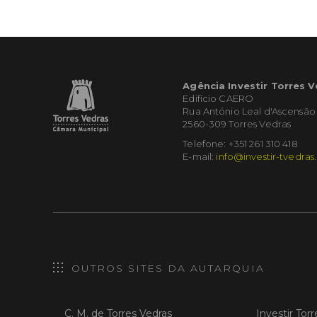
Agência Investir Torres 
Edifício CAERO
Rua António Leal d'Ascensão
2560-309 Torres Vedras
Telefone: +351 261 310 418
E-mail:
info@investir-tvedras
OUTROS SITES DA AUTARQUIA
C. M. de Torres Vedras
Investir Tor