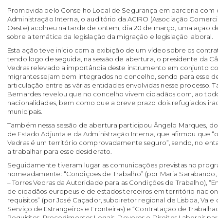
Promovida pelo Conselho Local de Segurança em parceria com o
Administração Interna, o auditório da ACIRO (Associação Comercia
Oeste) acolheu na tarde de ontem, dia 20 de março, uma ação de
sobre a temática da legislação da migração e legislação laboral.
Esta ação teve início com a exibição de um vídeo sobre os contra
tendo logo de seguida, na sessão de abertura, o presidente da C
Vedras relevado a importância deste instrumento em conjunto co
migrantes sejam bem integrados no concelho, sendo para esse de
articulação entre as várias entidades envolvidas nesse processo.
Bernardes revelou que no concelho vivem cidadãos com, ao todo,
nacionalidades, bem como que a breve prazo dois refugiados irão 
municipais.
Também nessa sessão de abertura participou Ângelo Marques, do
de Estado Adjunta e da Administração Interna, que afirmou que “
Vedras é um território comprovadamente seguro”, sendo, no enta
a trabalhar para esse desiderato.
Seguidamente tiveram lugar as comunicações previstas no progr
nomeadamente: “Condições de Trabalho” (por Maria Sarabando, 
– Torres Vedras da Autoridade para as Condições de Trabalho), “En
de cidadãos europeus e de estados terceiros em território naciona
requisitos” (por José Caçador, subdiretor regional de Lisboa, Vale
Serviço de Estrangeiros e Fronteiras) e “Contratação de Trabalhad
Requisitos, Procedimentos Legais, Deveres e Direitos Laborais p