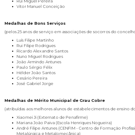
Rui Miguel Pereira
Vitor Manuel Conceição
Medalhas de Bons Serviços
(pelos 25 anos de serviço em associações de socorros do concelh
Luís Filipe Martinho
Rui Filipe Rodrigues
Ricardo Alexandre Santos
Nuno Miguel Rodrigues
João Armindo Antunes
Paulo Sérgio Félix
Hélder João Santos
Cesário Pereira
José Gabriel Jorge
Medalhas de Mérito Municipal de Grau Cobre
(atribuídas aos melhores alunos de estabelecimentos de ensino d
Xiaomei Ji (Externato de Penafirme)
Mariana João Paiva (Escola Henriques Nogueira)
André Filipe Antunes (CENFIM - Centro de Formação Profissi
Metalúrgica e Metalomecânica)