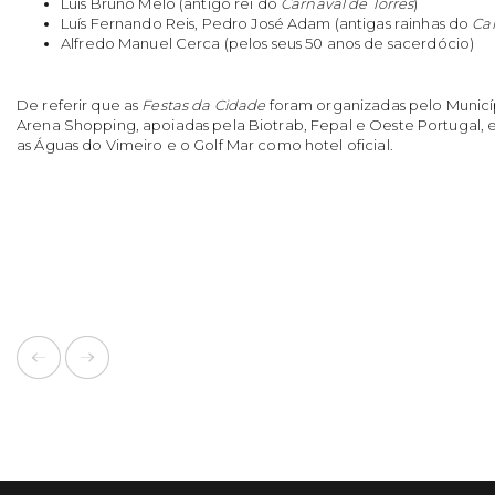
Luis Bruno Melo (antigo rei do
Carnaval de Torres
)
Luís Fernando Reis, Pedro José Adam (antigas rainhas do
Car
Alfredo Manuel Cerca (pelos seus 50 anos de sacerdócio)
De referir que as
Festas da Cidade
foram organizadas pelo Municí
Arena Shopping, apoiadas pela Biotrab, Fepal e Oeste Portugal, 
as Águas do Vimeiro e o Golf Mar como hotel oficial.