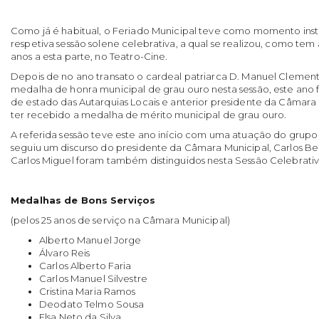
Como já é habitual, o Feriado Municipal teve como momento instit
respetiva sessão solene celebrativa, a qual se realizou, como tem
anos a esta parte, no Teatro-Cine.
Depois de no ano transato o cardeal patriarca D. Manuel Clement
medalha de honra municipal de grau ouro nesta sessão, este ano fo
de estado das Autarquias Locais e anterior presidente da Câmara 
ter recebido a medalha de mérito municipal de grau ouro.
A referida sessão teve este ano início com uma atuação do grup
seguiu um discurso do presidente da Câmara Municipal, Carlos Be
Carlos Miguel foram também distinguidos nesta Sessão Celebrativ
Medalhas de Bons Serviços
(pelos 25 anos de serviço na Câmara Municipal)
Alberto Manuel Jorge
Álvaro Reis
Carlos Alberto Faria
Carlos Manuel Silvestre
Cristina Maria Ramos
Deodato Telmo Sousa
Elsa Neto da Silva