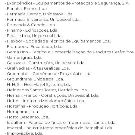
- Extincêndios - Equipamentos de Protecção e Segurança, S.A.
- Farinhas Firmos, Lda.
- Farmácia Garção, Unipessoal Lda.
- Farmácia Silveirense, Unipessoal Lda.
- Fernanda & Capelo, Lda.
- Finamo - Edificações, Lda.
- Fipal Lisboa, Unipessoal Lda.
- Flexbor - Sociedade Técnica de Equipamentos, Lda.
- Framboesa Encantada, Lda.
- Gama Uno - Fabrico e Comercialização de Produtos Cerâmicos e 
- Gamersgrass, Lda.
- Gasovala - Construções, Unipessoal Lda.
- Grafivedras - Artes Gráficas, Lda.
- Granmotor - Comércio de Peças Auto, Lda.
- Groundtrans, Unipessoal Lda.
- H. H. S. - Host Hotel Systems, Lda.
- Helder dos Santos Torres, Herdeiros, Lda.
- Hernâni Franco - Construções, Unipessoal, Lda.
- Hober - Indústria Metalomecânica, Lda.
- Hortafina - Produção Hortícola, Lda.
- Hortiprime, Lda.
- Horto Descanso, Lda.
- Idealtom - Fábrica de Tintas e Impermeabilizantes, Lda.
- Imecral - Indústria Metalomecânica do Ramalhal, Lda.
- Improvisobra, Lda.