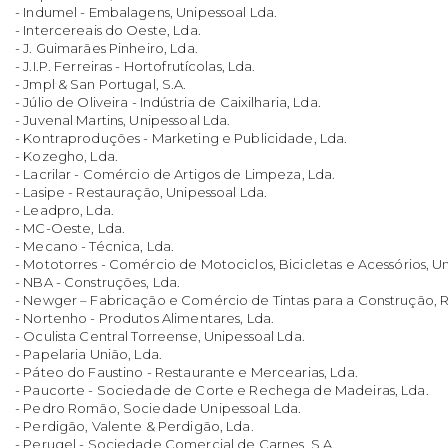
- Indumel - Embalagens, Unipessoal Lda.
- Intercereais do Oeste, Lda.
- J. Guimarães Pinheiro, Lda.
- J.I.P. Ferreiras - Hortofrutícolas, Lda.
- Jmpl & San Portugal, S.A.
- Júlio de Oliveira - Indústria de Caixilharia, Lda.
- Juvenal Martins, Unipessoal Lda.
- Kontraproduções - Marketing e Publicidade, Lda.
- Kozegho, Lda.
- Lacrilar - Comércio de Artigos de Limpeza, Lda.
- Lasipe - Restauração, Unipessoal Lda.
- Leadpro, Lda.
- MC-Oeste, Lda.
- Mecano - Técnica, Lda.
- Mototorres - Comércio de Motociclos, Bicicletas e Acessórios, Un
- NBA - Construções, Lda.
- Newger – Fabricação e Comércio de Tintas para a Construção, 
- Nortenho - Produtos Alimentares, Lda.
- Oculista Central Torreense, Unipessoal Lda.
- Papelaria União, Lda.
- Páteo do Faustino - Restaurante e Mercearias, Lda.
- Paucorte - Sociedade de Corte e Rechega de Madeiras, Lda.
- Pedro Romão, Sociedade Unipessoal Lda.
- Perdigão, Valente & Perdigão, Lda.
- Perugel - Sociedade Comercial de Carnes, S.A.