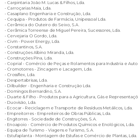
- Carpintaria João M. Lucas & Filhos, Lda.
- Carroçarias Maia, Lda.
- Casaplano Engenharia e Construção, Lda.
- Cequipa - Produtos de Farmácia, Unipessoal Lda.
- Cerâmica do Outeiro do Seixo, S.A.
- Cerâmica Torreense de Miguel Pereira, Sucessores, Lda.
- Cervejaria O Gordo, Lda.
- Civm - Power Energy, Lda.
- Constantinos, S.A.
- Construções Albino Miranda, Lda.
- Construções Pina, Lda.
- Coprial - Comércio de Peças e Rolamentos para Industria e Auto
- Cromotorres - Zincagem e Lacagem, Lda.
- Crossflex, Lda.
- Despertabrisas, Lda.
- Dilbuilder - Engenharia e Construção Lda.
- Domingos Bernardino, S.A.
- Duarte & Filho - Produtos para a Agricultura, Gás e Representaçõ
- Duovisão, Lda.
- Ecocar - Reciclagem e Transporte de Resíduos Metálicos, Lda.
- Empreitorres - Empreiteiros de Obras Públicas, Lda.
- Engitorres - Sociedade de Construções, S.A.
- Enoapoio - Comércio de Produtos Químicos e Enológicos, Lda.
- Equipa de Turismo - Viagens e Turismo, S.A.
- Estufaplanta - Montagem de Estufas e Comércio de Plantas, Lda.