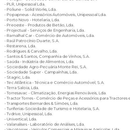
- PLR, Unipessoal Lda.
- Poliune - Solid Works, Lda.
- Popapneus - Acessórios Automóveis, Unipessoal Lda.
- Porto Novo - Hotelaria, Lda.
- Preoeste - Produtos de Betão, Lda.
- Projectual - Serviços de Engenharia, Lda.
- Ramalhal Car - Comércio de Automóveis, Lda.
- Raúl Patrocínio Duarte, S.A.
- Restarena, Lda.
- Rodrigues & Carvalho, Lda.
- Santos & Santos, Companhia de Vinhos, S.A.
- Saúda - Indústria de Alimentos, Lda.
- Sociedade Agro-Pecuária Monte Rei, S.A.
- Sociedade Super - Campaínhas, Lda.
- Stagric, Lda.
- Tec Atlântica - Técnica e Comércio Automóvel, S.A.
- Terra Saloia, Lda.
- Torresavac - Climatização, Energias Renováveis, Lda.
- Tractor Torres - Comércio de Peças e Acessórios para Tractores e
- Transportes Bernardes & Simões, Lda.
- Turiferias-Sociedade de Turismo e Hotelaria, S.A.
- Tvdrive, Unipessoal, Lda.
- Univertical, Lda.
- Valanalises - Laboratório de Análises, Lda.
- Vecotorres - Veículos Comerciais e Máquinas Agrícolas, Lda.