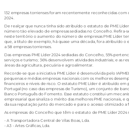
132 empresas torrienses foram recentemente reconhecidas com o
2024.
De realçar que nunca tinha sido atribuído o estatuto de PME Líde
número tão elevado de empresas sediadas no Concelho. Refira-se
neste território o aumento do número de empresas PME Líder te
que, a título de exemplo, há quase uma década, fora atribuído o 
a 58 empresas torrienses.
Das empresas PME Líder 2024 sediadas do Concelho, 55% perten
serviços e turismo; 36% desenvolvem atividades industriais; e as re
áreas da agricultura, pecuária e agroalimentar.
Recorde-se que a iniciativa PME Líder é desenvolvida pelo IAPMEI e
pequenas e médias empresas nacionais com os melhores desem
financeiros e níveis de risco. O estatuto PME Líder é atribuído e
Portugal (no caso das empresas de Turismo), um conjunto de banc
Banco Português do Fomento. Esse estatuto constitui um mecani
empresarial que sinaliza o mérito das melhores PME nacionais, e q
da sua reputação junto do mercado e para o acesso otimizado a 
As empresas do Concelho que têm o estatuto de PME Líder 2024 s
- A Transportadora Central de Vilas Boas, Lda.
- A3 - Artes Gráficas, Lda.