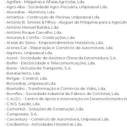
- Agrifaia - Máquinas e Alfaias Agrícolas, Lda.
- Agro-Aba - Sociedade Agro-Pecuária, Unipessoal Lda.
- Aluvedras - Alumínios, Lda.
- Antártica - Construção de Piscinas, Unipessoal Lda.
- António B. Simões & Filhos - Aluguer de Máquinas para a Agricult
- António Manuel Batista, Lda.
- António Roque Carvalho, Lda.
- Antunes & Corrêa - Construções, Lda.
- Areias do Seixo - Empreendimentos Hoteleiros, Lda.
- Arenes Car - Reparação e Comércio de Automóveis, Lda.
- Aspinrev, Unipessoal Lda.
- Azeol - Sociedade de Azeites e Óleos da Estremadura, S.A.
- Balfer - Electricidade e Telecomunicações, Lda.
- Banix - Veículos de Transporte, S.A.
- Batatas Neto, Lda.
- Belgas - Constrói, Lda.
- Bicivedras, Unipessoal Lda.
- Biselvidro - Transformação e Comércio de Vidro, Lda.
- Bomflex - Sociedade Industrial de Fabrico de Colchões, Lda.
- C.A.I.D.I. - Centro de Apoio e Intervenção no Desenvolvimento Inf
- C.N.S. Saúde, Lda.
- Camontol - Soluções de Construção, Lda.
- Campoeste, S.A.
- Carcentury - Comércio de Automóveis, Unipessoal Lda.
- Cardisantos - Actividades Hoteleiras, Lda.