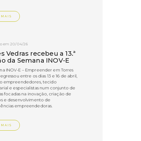
 MAIS
do em 20/04/26
s Vedras recebeu a 13.ª
ão da Semana INOV-E
na INOV-E – Empreender em Torres
egressou entre os dias 13 e 16 de abril,
do empreendedores, tecido
rial e especialistas num conjunto de
vas focadas na inovação, criação de
s e desenvolvimento de
ências empreendedoras.
 MAIS