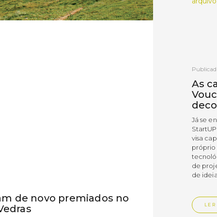
arquivo
Publicad
As c
Vouc
deco
Já se e
StartUP
visa cap
próprio
tecnoló
de proj
de ideia
oram de novo premiados no
LER
Vedras