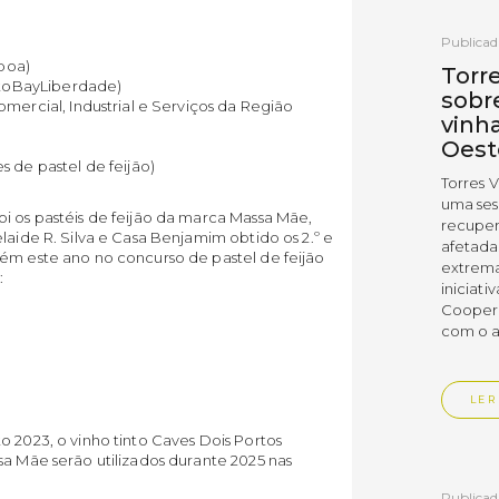
Publicad
sboa)
Torr
ortoBayLiberdade)
sobr
mercial, Industrial e Serviços da Região
vinh
Oest
 de pastel de feijão)
Torres 
uma ses
i os pastéis de feijão da marca Massa Mãe,
recuper
laide R. Silva e Casa Benjamim obtido os 2.º e
afetada
bém este ano no concurso de pastel de feijão
extrema
:
iniciati
Coopera
com o a
LER
o 2023, o vinho tinto Caves Dois Portos
sa Mãe serão utilizados durante 2025 nas
Publicad