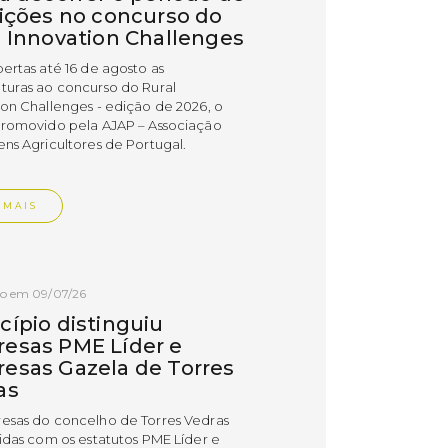
rições no concurso do
l Innovation Challenges
bertas até 16 de agosto as
turas ao concurso do Rural
ion Challenges - edição de 2026, o
promovido pela AJAP – Associação
ens Agricultores de Portugal.
 MAIS
do em 09/07/26
cípio distinguiu
esas PME Líder e
esas Gazela de Torres
as
esas do concelho de Torres Vedras
uidas com os estatutos PME Líder e