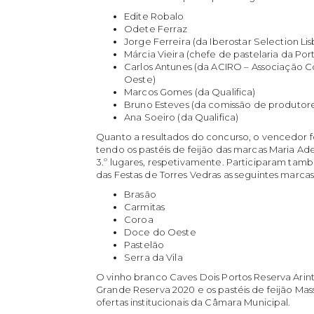
Edite Robalo
Odete Ferraz
Jorge Ferreira (da Iberostar Selection Li
Márcia Vieira (chefe de pastelaria da P
Carlos Antunes (da ACIRO – Associação Co
Oeste)
Marcos Gomes (da Qualifica)
Bruno Esteves (da comissão de produtores
Ana Soeiro (da Qualifica)
Quanto a resultados do concurso, o vencedor fo
tendo os pastéis de feijão das marcas Maria Ade
3.º lugares, respetivamente. Participaram tam
das Festas de Torres Vedras as seguintes marcas
Brasão
Carmitas
Coroa
Doce do Oeste
Pastelão
Serra da Vila
O vinho branco Caves Dois Portos Reserva Arint
Grande Reserva 2020 e os pastéis de feijão Mas
ofertas institucionais da Câmara Municipal.