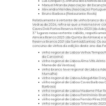
Luis Ezequiel (Confraria dos Enófilos da 
Manuel Miranda (Associação de Escançõe
Alexandra Mendes (Associação Portugues
Bruno Barbosa (Restaurante Roots)
Relativamente à vertente de vinho branco do c
Vedras de 2024, refira-se que a mesma teve c
Caves Dois Portos Reserva Arinto 2023 (da Adeg
3.º lugares nessa vertente cabido, respetivame
Almiara Branco 2023 (da Quinta da Almiara) e a
Reserva Branco 2021 (da Santos&Santos). Os ou
concurso de vinhos da edição deste ano das Fes
vinho regional de Lisboa Velhos Tempos 
da Carvoeira)
vinho regional de Lisboa Alma Vitis Arin
Mamede da Ventosa)
vinho branco leve regional de Lisboa A
Murnalha)
vinho regional de Lisboa AdegaMãe Dory
vinho regional de Lisboa Caves Barbosa 
Barbosa)
vinho regional de Lisboa Madame Pilar R
vinho regional de Lisboa Património Bra
vinho regional de Lisboa Fernão Pires 20
vinho regional de Lisboa TiArmando 2023