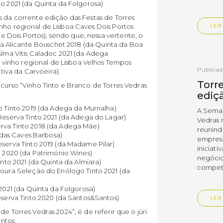
o 2021 (da Quinta da Folgorosa)
s da corrente edição das Festas de Torres
nho regional de Lisboa Caves Dois Portos
LER
Dois Portos), sendo que, nessa vertente, o
sboa Alicante Bouschet 2018 (da Quinta da Boa
Alma Vitis Caladoc 2021 (da Adega
vinho regional de Lisboa Velhos Tempos
Publica
iva da Carvoeira).
Torre
ncurso “Vinho Tinto e Branco de Torres Vedras
ediç
o Tinto 2019 (da Adega da Murnalha)
A Sema
Reserva Tinto 2021 (da Adega do Lagar)
Vedras r
rva Tinto 2018 (da Adega Mãe)
reunin
 (das Caves Barbosa)
empresa
eserva Tinto 2019 (da Madame Pilar)
iniciati
o 2020 (da Património Wines)
negócio
into 2021 (da Quinta da Almiara)
compet
doura Seleção do Enólogo Tinto 2021 (da
2021 (da Quinta da Folgorosa)
eserva Tinto 2020 (da Santos&Santos)
LER
e Torres Vedras 2024”, é de referir que o júri
ntos: