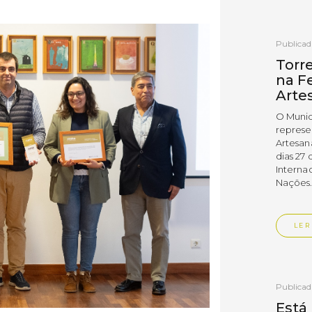
Publica
Torr
na Fe
Arte
O Munic
represe
Artesan
dias 27 
Interna
Nações
LER
Publica
Está