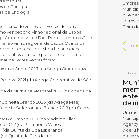
Estremadura)
Empres
s de Portugal)
Municíp
a de Enologia)
que dec
Torres 
oncurso de vinhos das Festas de Torres
Feira d
omo vencedor o vinho regional de Lisboa
a Cooperativa de Dois Portos), tendo os 2.º e
nte, ao vinho regional de Lisboa Quinta da
LER
o vinho regional de Lisboa Incondicional
tros vinhos brancos que participaram no
tas de Torres Vedras foram:
Reserva Arinto 2023 (da Adega Cooperativa
Publica
to Reserva 2021 (da Adega Cooperativa de São
Muni
mem
dega da Murnalha Moscatel 2022 (da Adega da
ente
de i
 Colheita Branco 2023 (da Adega Mãe)
Colheita Selecionada Branco 2019 (da Caves
Um mem
Municíp
eserva Branco 2019 (da Madame Pilar)
Agency 
nco 2022 (da Património Wines)
7 de ju
21 (da Quinta da Boa Esperança)
 (da Quinta da Cidadoura)
claustr