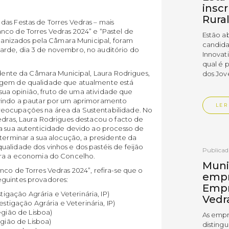
insc
Rura
das Festas de Torres Vedras – mais
nco de Torres Vedras 2024” e “Pastel de
Estão a
organizados pela Câmara Municipal, foram
candida
arde, dia 3 de novembro, no auditório do
Innovat
qual é 
sidente da Câmara Municipal, Laura Rodrigues,
dos Jov
magem de qualidade que atualmente está
a sua opinião, fruto de uma atividade que
 vindo a pautar por um aprimoramento
LER
reocupações na área da Sustentabilidade. No
edras, Laura Rodrigues destacou o facto de
la sua autenticidade devido ao processo de
 terminar a sua alocução, a presidente da
alidade dos vinhos e dos pastéis de feijão
Publica
ara a economia do Concelho.
Muni
nco de Torres Vedras 2024”, refira-se que o
empr
eguintes provadores:
Empr
tigação Agrária e Veterinária, IP)
Vedr
stigação Agrária e Veterinária, IP)
egião de Lisboa)
As empr
egião de Lisboa)
disting