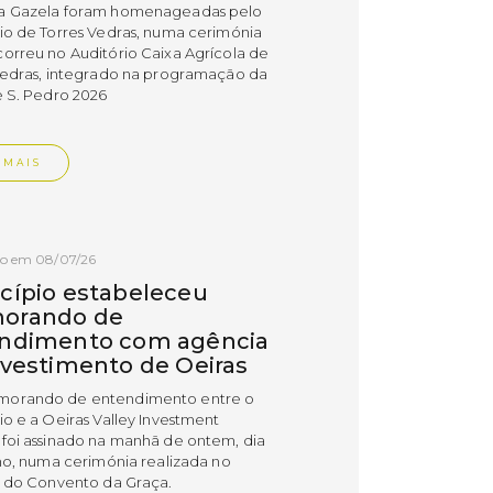
a Gazela foram homenageadas pelo
io de Torres Vedras, numa cerimónia
orreu no Auditório Caixa Agrícola de
Vedras, integrado na programação da
e S. Pedro 2026
 MAIS
do em 08/07/26
cípio estabeleceu
orando de
ndimento com agência
nvestimento de Oeiras
orando de entendimento entre o
io e a Oeiras Valley Investment
foi assinado na manhã de ontem, dia
lho, numa cerimónia realizada no
o do Convento da Graça.