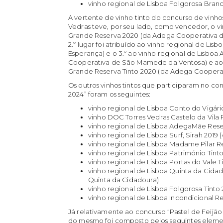
vinho regional de Lisboa Folgorosa Branc
A vertente de vinho tinto do concurso de vinho
Vedras teve, por seu lado, como vencedor, o vi
Grande Reserva 2020 (da Adega Cooperativa de 
2.º lugar foi atribuído ao vinho regional de Li
Esperança) e o 3.º ao vinho regional de Lisboa 
Cooperativa de São Mamede da Ventosa) e ao 
Grande Reserva Tinto 2020 (da Adega Cooperat
Os outros vinhos tintos que participaram no co
2024” foram os seguintes:
vinho regional de Lisboa Conto do Vigári
vinho DOC Torres Vedras Castelo da Vila 
vinho regional de Lisboa AdegaMãe Rese
vinho regional de Lisboa Surf, Sirah 2019
vinho regional de Lisboa Madame Pilar R
vinho regional de Lisboa Património Tint
vinho regional de Lisboa Portas do Vale T
vinho regional de Lisboa Quinta da Cida
Quinta da Cidadoura)
vinho regional de Lisboa Folgorosa Tinto 
vinho regional de Lisboa Incondicional R
Já relativamente ao concurso “Pastel de Feijão d
do mesmo foi composto pelos seguintes eleme