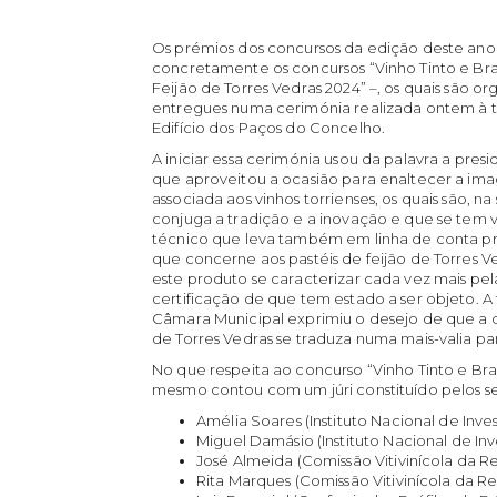
Os prémios dos concursos da edição deste ano 
concretamente os concursos “Vinho Tinto e Bra
Feijão de Torres Vedras 2024” –, os quais são 
entregues numa cerimónia realizada ontem à t
Edifício dos Paços do Concelho.
A iniciar essa cerimónia usou da palavra a pre
que aproveitou a ocasião para enaltecer a i
associada aos vinhos torrienses, os quais são, n
conjuga a tradição e a inovação e que se tem
técnico que leva também em linha de conta p
que concerne aos pastéis de feijão de Torres V
este produto se caracterizar cada vez mais pe
certificação de que tem estado a ser objeto. A
Câmara Municipal exprimiu o desejo de que a qu
de Torres Vedras se traduza numa mais-valia p
No que respeita ao concurso “Vinho Tinto e Bra
mesmo contou com um júri constituído pelos s
Amélia Soares (Instituto Nacional de Inves
Miguel Damásio (Instituto Nacional de Inve
José Almeida (Comissão Vitivinícola da R
Rita Marques (Comissão Vitivinícola da R