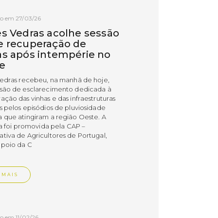
o em 27/03/26
es Vedras acolhe sessão
e recuperação de
as após intempérie no
e
Vedras recebeu, na manhã de hoje,
são de esclarecimento dedicada à
ação das vinhas e das infraestruturas
s pelos episódios de pluviosidade
 que atingiram a região Oeste. A
va foi promovida pela CAP –
tiva de Agricultores de Portugal,
poio da C
 MAIS
o em 11/02/26