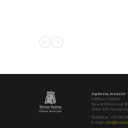
Agência Investir
Edifício CAERO
Rua António Leal d
2560-309 Torres Ve
Telefone: +351 261 3
E-mail:
info@investi