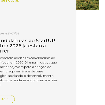
 de notícias .
o em 21/07/26
andidaturas ao StartUP
her 2026 já estão a
rrer
ncontram abertas as candidaturas ao
 Voucher | 2026-01, uma iniciativa que
acitar os jovens para a criação do
 emprego em áreas de base
gica, apoiando o desenvolvimento
etos que ainda se encontram em fase
.
 MAIS