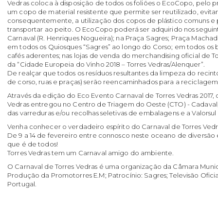
Vedras coloca à disposição de todos os foliões o EcoCopo, pelo pr
um copo de material resistente que permite ser reutilizado, evita
consequentemente, a utilização dos copos de plástico comuns e p
transportar ao peito. O EcoCopo poderá ser adquirido nos seguint
Carnaval (R. Henriques Nogueira); na Praça Sagres; Praça Machad
em todos os Quiosques “Sagres” ao longo do Corso; em todos os b
cafés aderentes; nas lojas de venda do merchandising oficial de 
da “Cidade Europeia do Vinho 2018 – Torres Vedras/Alenquer”.
De realçar que todos os resíduos resultantes da limpeza do recin
de corso, ruas e praças) serão reencaminhados para a reciclagem
Através da edição do Eco Evento Carnaval de Torres Vedras 2017, 
Vedras entregou no Centro de Triagem do Oeste (CTO) - Cadaval,
das varreduras e/ou recolhas seletivas de embalagens e a Valorsul
Venha conhecer o verdadeiro espírito do Carnaval de Torres Vedr
De 9 a 14 de fevereiro entre connosco neste oceano de diversão 
que é de todos!
Torres Vedras tem um Carnaval amigo do ambiente.
O Carnaval de Torres Vedras é uma organização da Câmara Munici
Produção da Promotorres E.M; Patrocínio: Sagres; Televisão Oficial
Portugal.