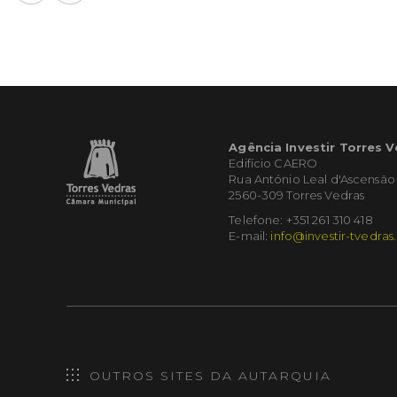
Agência Investir Torres 
Edifício CAERO
Rua António Leal d'Ascensão
2560-309 Torres Vedras
Telefone: +351 261 310 418
E-mail:
info@investir-tvedras
OUTROS SITES DA AUTARQUIA