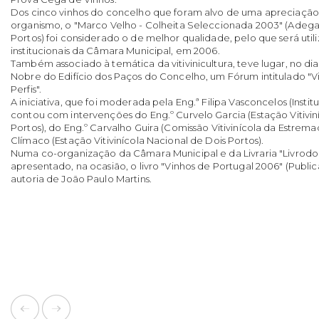
Dos cinco vinhos do concelho que foram alvo de uma apreciação
organismo, o "Marco Velho - Colheita Seleccionada 2003" (Adeg
Portos) foi considerado o de melhor qualidade, pelo que será utili
institucionais da Câmara Municipal, em 2006.
Também associado à temática da vitivinicultura, teve lugar, no d
Nobre do Edifício dos Paços do Concelho, um Fórum intitulado "Vi
Perfis".
A iniciativa, que foi moderada pela Eng.ª Filipa Vasconcelos (Instit
contou com intervenções do Eng.º Curvelo Garcia (Estação Vitivin
Portos), do Eng.º Carvalho Guira (Comissão Vitivinícola da Estrem
Clímaco (Estação Vitivinícola Nacional de Dois Portos).
Numa co-organização da Câmara Municipal e da Livraria "Livrodo
apresentado, na ocasião, o livro "Vinhos de Portugal 2006" (Publ
autoria de João Paulo Martins.