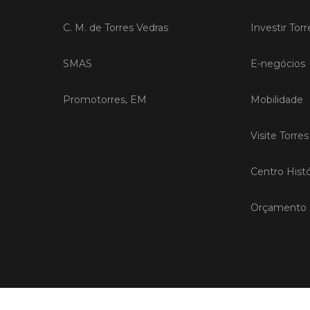
C. M. de Torres Vedras
Investir Tor
SMAS
E-negócios
Promotorres, EM
Mobilidade
Visite Torre
Centro Histó
Orçamento P