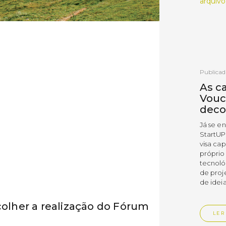
arquivo
Publicad
As c
Vouc
deco
Já se e
StartUP
visa cap
próprio
tecnoló
de proj
de ideia
colher a realização do Fórum
LER