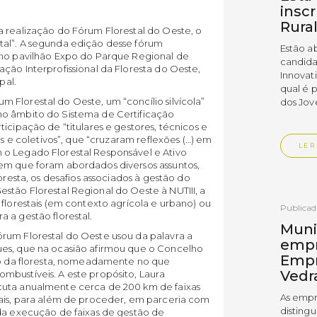
insc
Rura
a realização do Fórum Florestal do Oeste, o
tal”. A segunda edição desse fórum
Estão a
 no pavilhão Expo do Parque Regional de
candida
ção Interprofissional da Floresta do Oeste,
Innovat
pal.
qual é 
Florestal do Oeste, um “concílio silvícola”
dos Jov
no âmbito do Sistema de Certificação
icipação de “titulares e gestores, técnicos e
is e coletivos”, que “cruzaram reflexões (…) em
LER
 o Legado Florestal Responsável e Ativo
em que foram abordados diversos assuntos,
oresta, os desafios associados à gestão do
tão Florestal Regional do Oeste à NUTIII, a
 florestais (em contexto agrícola e urbano) ou
Publica
 a gestão florestal.
Muni
rum Florestal do Oeste usou da palavra a
empr
ues, que na ocasião afirmou que o Concelho
Empr
tão da floresta, nomeadamente no que
Vedr
mbustíveis. A este propósito, Laura
cuta anualmente cerca de 200 km de faixas
As empr
pais, para além de proceder, em parceria com
disting
 da execução de faixas de gestão de