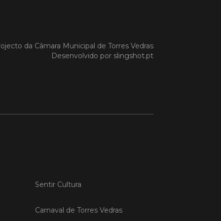
 MAIS
ojecto da
Câmara Municipal de Torres Vedras
Desenvolvido por
slingshot.pt
do em 20/04/26
s Vedras recebeu a 13.ª
ão da Semana INOV-E
na INOV-E – Empreender em Torres
egressou entre os dias 13 e 16 de abril,
do empreendedores, tecido
rial e especialistas num conjunto de
vas focadas na inovação, criação de
s e desenvolvimento de
ências empreendedoras.
Sentir Cultura
 MAIS
Carnaval de Torres Vedras