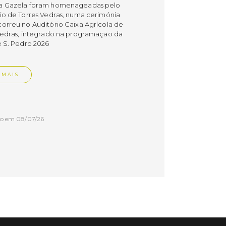
a Gazela foram homenageadas pelo
io de Torres Vedras, numa cerimónia
orreu no Auditório Caixa Agrícola de
Vedras, integrado na programação da
e S. Pedro 2026
 MAIS
do em 08/07/26
cípio estabeleceu
orando de
ndimento com agência
nvestimento de Oeiras
orando de entendimento entre o
io e a Oeiras Valley Investment
foi assinado na manhã de ontem, dia
lho, numa cerimónia realizada no
o do Convento da Graça.