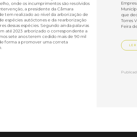
Empres
elho, onde os incumprimentos são resolvidos
ntervenção, a presidente da Câmara
Municíp
de tem realizado ao nível da arborização de
que dec
 de espécies autóctones e da rearborização
Torres 
es dessas espécies. Segundo ainda palavras
Feira d
nham até 2023 arborizado o correspondente a
imos sete anos terem cedido mais de 90 mil
s de forma a promover uma correta
LER
ho.
Publica
Muni
mem
ente
de i
Um mem
Municíp
Agency 
7 de ju
claustr