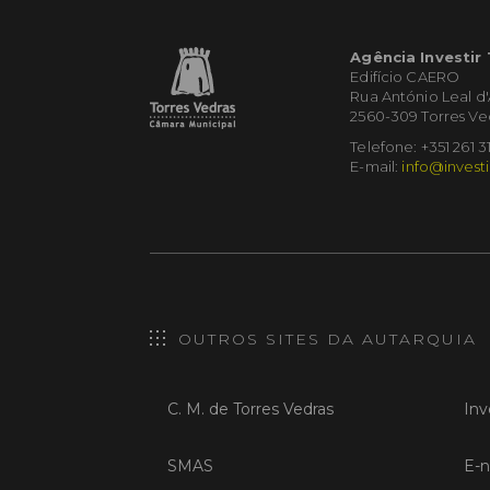
Agência Investir
Edifício CAERO
Rua António Leal d
2560-309 Torres Ve
Telefone: +351 261 3
E-mail:
info@investi
OUTROS SITES DA AUTARQUIA
C. M. de Torres Vedras
Inv
SMAS
E-n