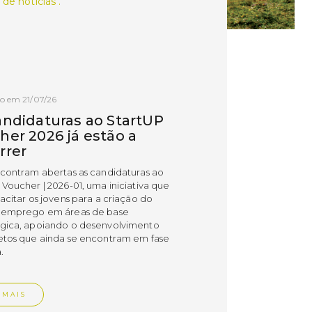
 de notícias .
o em 21/07/26
andidaturas ao StartUP
her 2026 já estão a
rrer
ncontram abertas as candidaturas ao
 Voucher | 2026-01, uma iniciativa que
acitar os jovens para a criação do
 emprego em áreas de base
gica, apoiando o desenvolvimento
etos que ainda se encontram em fase
.
 MAIS