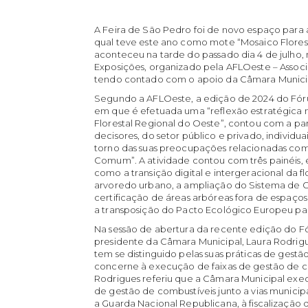
A Feira de São Pedro foi de novo espaço para 
qual teve este ano como mote “Mosaico Flores
aconteceu na tarde do passado dia 4 de julho,
Exposições, organizado pela AFLOeste – Associa
tendo contado com o apoio da Câmara Munici
Segundo a AFLOeste, a edição de 2024 do Fórum 
em que é efetuada uma “reflexão estratégica 
Florestal Regional do Oeste”, contou com a part
decisores, do setor público e privado, individua
torno das suas preocupações relacionadas com
Comum”. A atividade contou com três painéis, 
como a transição digital e intergeracional da fl
arvoredo urbano, a ampliação do Sistema de Ges
certificação de áreas arbóreas fora de espaços
a transposição do Pacto Ecológico Europeu para
Na sessão de abertura da recente edição do Fó
presidente da Câmara Municipal, Laura Rodrig
tem se distinguido pelas suas práticas de ges
concerne à execução de faixas de gestão de co
Rodrigues referiu que a Câmara Municipal exe
de gestão de combustíveis junto a vias munici
a Guarda Nacional Republicana, à fiscalização