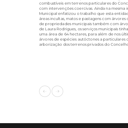
combustíveis em terrenos particulares do Conc
com intervenções coercivas. Ainda na mesma i
Municipal enfatizou o trabalho que esta entida
áreas incultas, matos e pastagens com árvores
de propriedades municipais também com árvor
de Laura Rodrigues, os serviços municipais ti
uma área de 64 hectares, para além de nos últ
árvores de espécies autóctones a particulare
arborização dos terrenos privados do Concel