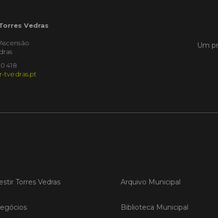
 Torres Vedras
LER
'Ascensão
Um pr
dras
10 418
Publica
r-tvedras.pt
Torre
ediç
A Sema
Vedras r
reunin
empresa
iniciati
negócio
compet
estir Torres Vedras
Arquivo Municipal
LER
egócios
Biblioteca Municipal