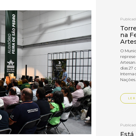
Publica
Torr
na Fe
Arte
O Munic
represe
Artesan
dias 27 
Interna
Nações
LER
Publica
Está