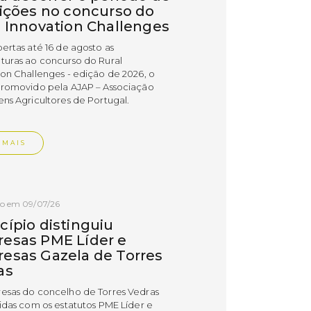
rições no concurso do
l Innovation Challenges
bertas até 16 de agosto as
turas ao concurso do Rural
ion Challenges - edição de 2026, o
promovido pela AJAP – Associação
ens Agricultores de Portugal.
 MAIS
do em 09/07/26
cípio distinguiu
esas PME Líder e
esas Gazela de Torres
as
esas do concelho de Torres Vedras
uidas com os estatutos PME Líder e