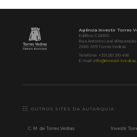
Agência Investir Torres 
Edifício CAERO
Rua António Leal d'Ascensão
2560-309 Torres Vedras
Telefone: +351 261 310 418
E-mail:
info@investir-tvedras
OUTROS SITES DA AUTARQUIA
C. M. de Torres Vedras
Investir Tor