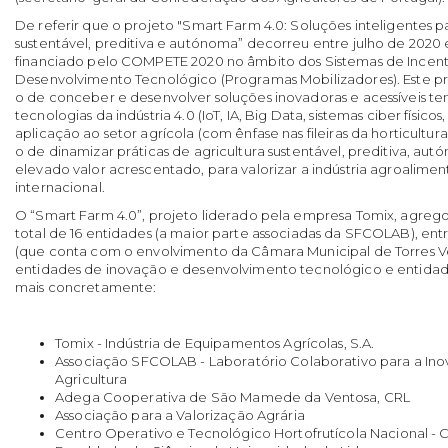
De referir que o projeto "Smart Farm 4.0: Soluções inteligentes p
sustentável, preditiva e autónoma” decorreu entre julho de 2020 
financiado pelo COMPETE 2020 no âmbito dos Sistemas de Incenti
Desenvolvimento Tecnológico (Programas Mobilizadores). Este p
o de conceber e desenvolver soluções inovadoras e acessíveis te
tecnologias da indústria 4.0 (IoT, IA, Big Data, sistemas ciber físicos
aplicação ao setor agrícola (com ênfase nas fileiras da horticultura, 
o de dinamizar práticas de agricultura sustentável, preditiva, au
elevado valor acrescentado, para valorizar a indústria agroaliment
internacional.
O “Smart Farm 4.0”, projeto liderado pela empresa Tomix, agreg
total de 16 entidades (a maior parte associadas da SFCOLAB), entr
(que conta com o envolvimento da Câmara Municipal de Torres Ve
entidades de inovação e desenvolvimento tecnológico e entidad
mais concretamente:
Tomix - Indústria de Equipamentos Agrícolas, S.A.
Associação SFCOLAB - Laboratório Colaborativo para a Inov
Agricultura
Adega Cooperativa de São Mamede da Ventosa, CRL
Associação para a Valorização Agrária
Centro Operativo e Tecnológico Hortofrutícola Nacional -