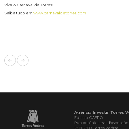
Viva o Carnaval de Torres!
Saiba tudo em
www.carnavaldetorres.com
Agência Investir Torres 
Edifício CAERO
Rua António Leal d'Ascensão
2560-309 Torres Vedras