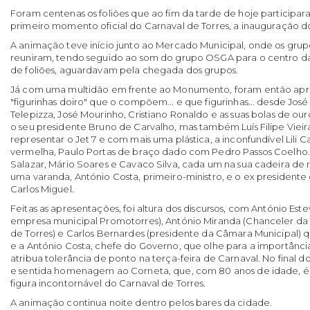
Foram centenas os foliões que ao fim da tarde de hoje participar
primeiro momento oficial do Carnaval de Torres, a inauguração
A animação teve início junto ao Mercado Municipal, onde os gru
reuniram, tendo seguido ao som do grupo OSGA para o centro da
de foliões, aguardavam pela chegada dos grupos.
Já com uma multidão em frente ao Monumento, foram então apre
"figurinhas doiro" que o compõem... e que figurinhas... desde Jos
Telepizza, José Mourinho, Cristiano Ronaldo e as suas bolas de our
o seu presidente Bruno de Carvalho, mas também Luís Filipe Vieira
representar o Jet 7 e com mais uma plástica, a inconfundível Lili Ca
vermelha, Paulo Portas de braço dado com Pedro Passos Coelho. A 
Salazar, Mário Soares e Cavaco Silva, cada um na sua cadeira de ro
uma varanda, António Costa, primeiro-ministro, e o ex presidente
Carlos Miguel.
Feitas as apresentações, foi altura dos discursos, com António Est
empresa municipal Promotorres), António Miranda (Chanceler da 
de Torres) e Carlos Bernardes (presidente da Câmara Municipal) 
e a António Costa, chefe do Governo, que olhe para a importânci
atribua tolerância de ponto na terça-feira de Carnaval. No final d
e sentida homenagem ao Corneta, que, com 80 anos de idade, é
figura incontornável do Carnaval de Torres.
A animação continua noite dentro pelos bares da cidade.