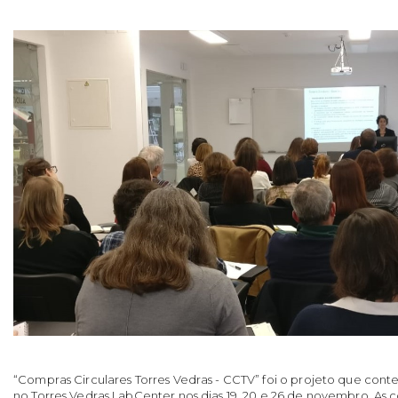
“Compras Circulares Torres Vedras - CCTV” foi o projeto que co
no Torres Vedras LabCenter nos dias 19, 20 e 26 de novembro. As 