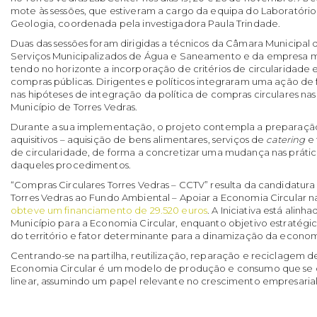
mote às sessões, que estiveram a cargo da equipa do Laboratório
Geologia, coordenada pela investigadora Paula Trindade.
Duas das sessões foram dirigidas a técnicos da Câmara Municipal d
Serviços Municipalizados de Água e Saneamento e da empresa m
tendo no horizonte a incorporação de critérios de circularidad
compras públicas. Dirigentes e políticos integraram uma ação d
nas hipóteses de integração da política de compras circulares nas
Município de Torres Vedras.
Durante a sua implementação, o projeto contempla a preparação
aquisitivos – aquisição de bens alimentares, serviços de
catering
e 
de circularidade, de forma a concretizar uma mudança nas práti
daqueles procedimentos.
“Compras Circulares Torres Vedras – CCTV” resulta da candidatur
Torres Vedras ao Fundo Ambiental – Apoiar a Economia Circular n
obteve um financiamento de 29.520 euros
. A Iniciativa está alin
Município para a Economia Circular, enquanto objetivo estratég
do território e fator determinante para a dinamização da economi
Centrando-se na partilha, reutilização, reparação e reciclagem de
Economia Circular é um modelo de produção e consumo que se 
linear, assumindo um papel relevante no crescimento empresarial e