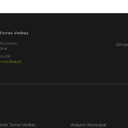
Empres
Municíp
que dec
Torres 
Feira d
 Torres Vedras
LER
'Ascensão
Um pr
dras
10 418
r-tvedras.pt
Publica
Muni
mem
ente
de i
Um mem
Municíp
Agency 
7 de ju
estir Torres Vedras
Arquivo Municipal
claustr