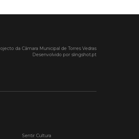
a Gazela foram homenageadas pelo
io de Torres Vedras, numa cerimónia
orreu no Auditório Caixa Agrícola de
Vedras, integrado na programação da
e S. Pedro 2026
 MAIS
ojecto da
Câmara Municipal de Torres Vedras
Desenvolvido por
slingshot.pt
do em 08/07/26
cípio estabeleceu
orando de
ndimento com agência
nvestimento de Oeiras
orando de entendimento entre o
io e a Oeiras Valley Investment
foi assinado na manhã de ontem, dia
lho, numa cerimónia realizada no
Sentir Cultura
o do Convento da Graça.