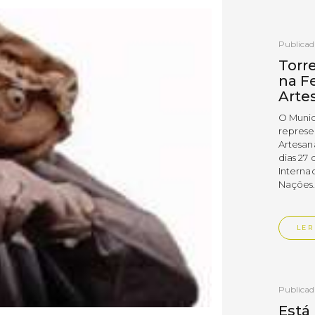
Publica
Torr
na Fe
Arte
O Munic
represe
Artesan
dias 27 
Interna
Nações
LER
Publica
Está