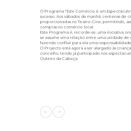
O Programa "Este Comércio é um Espectáculo
sucesso. Aos sábados de manhã, centenas de cria
proporcionadas no Teatro-Cine, permitindo, as
compras no comércio local.
Este Programa é, recorde-se, uma iniciativa or
se assume uma relação entre uma unidade de di
fazendo confluir para ela uma responsabilidad
O Projecto está agora a ser alargado às crianças
concelho, tendo já participado nos espectácul
Outeiro da Cabeça.