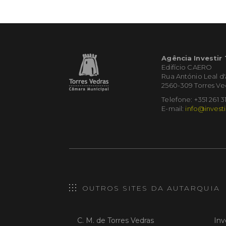
Agência Investir
Edifício CAERO
Rua António Leal d
2560-309 Torres Ve
Telefone: +351 261 3
E-mail:
info@investi
OUTROS SITES DA AUTARQUIA
C. M. de Torres Vedras
Inv