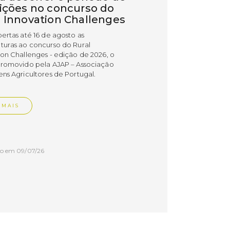
rições no concurso do
l Innovation Challenges
bertas até 16 de agosto as
turas ao concurso do Rural
ion Challenges - edição de 2026, o
promovido pela AJAP – Associação
ens Agricultores de Portugal.
 MAIS
do em 09/07/26
cípio distinguiu
esas PME Líder e
esas Gazela de Torres
as
esas do concelho de Torres Vedras
uidas com os estatutos PME Líder e