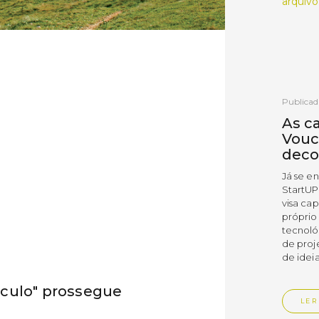
arquivo
Publicad
As c
Vouc
deco
Já se e
StartUP
visa cap
próprio
tecnoló
de proj
de ideia
culo" prossegue
LER