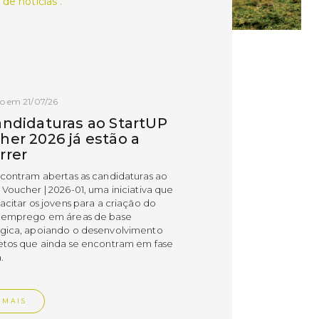
 de notícias .
o em 21/07/26
andidaturas ao StartUP
her 2026 já estão a
rrer
ncontram abertas as candidaturas ao
 Voucher | 2026-01, uma iniciativa que
acitar os jovens para a criação do
 emprego em áreas de base
gica, apoiando o desenvolvimento
etos que ainda se encontram em fase
.
 MAIS