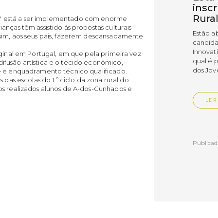
insc
Rura
" está a ser implementado com enorme
nças têm assistido às propostas culturais
Estão a
sim, aos seus pais, fazerem descansadamente
candida
Innovat
iginal em Portugal, em que pela primeira vez
qual é 
fusão artística e o tecido económico,
dos Jov
e e enquadramento técnico qualificado.
 das escolas do 1.º ciclo da zona rural do
os realizados alunos de A-dos-Cunhados e
LER
Publica
Muni
empr
Empr
Vedr
As empr
disting