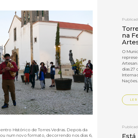
Publica
Torr
na Fe
Arte
O Munic
represe
Artesan
dias 27 
Interna
Nações
LER
Publica
entro Histórico de Torres Vedras. Depois da
Está
ssou num novo formato, decorrendo nos dias 6,