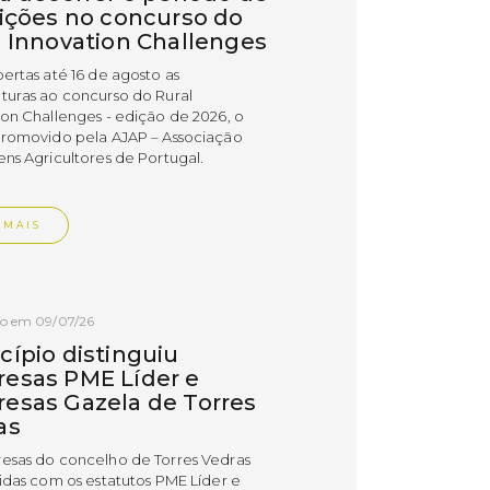
rições no concurso do
l Innovation Challenges
bertas até 16 de agosto as
turas ao concurso do Rural
ion Challenges - edição de 2026, o
promovido pela AJAP – Associação
ens Agricultores de Portugal.
 MAIS
do em 09/07/26
cípio distinguiu
esas PME Líder e
esas Gazela de Torres
as
esas do concelho de Torres Vedras
uidas com os estatutos PME Líder e