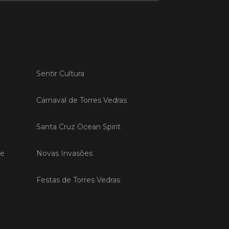
 MAIS
do em 20/04/26
Sentir Cultura
s Vedras recebeu a 13.ª
ão da Semana INOV-E
Carnaval de Torres Vedras
na INOV-E – Empreender em Torres
egressou entre os dias 13 e 16 de abril,
Santa Cruz Ocean Spirit
do empreendedores, tecido
rial e especialistas num conjunto de
vas focadas na inovação, criação de
de
Novas Invasões
s e desenvolvimento de
ências empreendedoras.
Festas de Torres Vedras
 MAIS