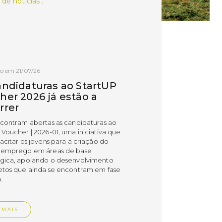
 de notícias .
o em 21/07/26
andidaturas ao StartUP
her 2026 já estão a
rrer
ncontram abertas as candidaturas ao
 Voucher | 2026-01, uma iniciativa que
acitar os jovens para a criação do
 emprego em áreas de base
gica, apoiando o desenvolvimento
etos que ainda se encontram em fase
.
 MAIS