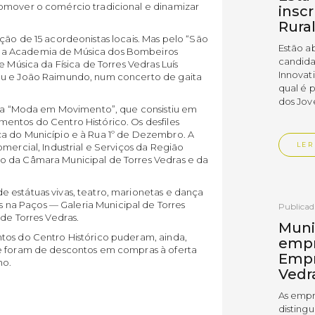
omover o comércio tradicional e dinamizar
insc
Rura
ção de 15 acordeonistas locais. Mas pelo “São
Estão a
 a Academia de Música dos Bombeiros
candida
e Música da Física de Torres Vedras Luís
Innovat
au e João Raimundo, num concerto de gaita
qual é 
dos Jov
tiva “Moda em Movimento”, que consistiu em
entos do Centro Histórico. Os desfiles
a do Município e à Rua 1º de Dezembro. A
LER
mercial, Industrial e Serviços da Região
o da Câmara Municipal de Torres Vedras e da
 estátuas vivas, teatro, marionetas e dança
na Paços — Galeria Municipal de Torres
Publica
de Torres Vedras.
Muni
tos do Centro Histórico puderam, ainda,
empr
ue foram de descontos em compras à oferta
Empr
ho.
Vedr
As empr
disting