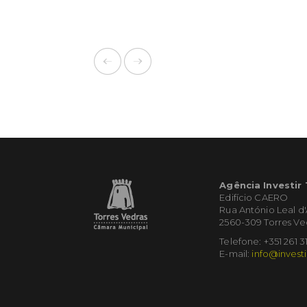
Agência Investir
Edifício CAERO
Rua António Leal d
2560-309 Torres Ve
Telefone: +351 261 3
E-mail:
info@investi