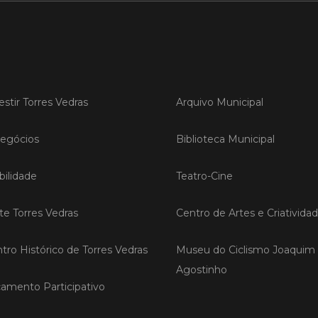
LER
Publica
estir Torres Vedras
Arquivo Municipal
Torre
ediç
egócios
Biblioteca Municipal
A Sema
Vedras r
ilidade
Teatro-Cine
reunin
empresa
iniciati
ite Torres Vedras
Centro de Artes e Criativida
negócio
compet
tro Histórico de Torres Vedras
Museu do Ciclismo Joaquim
Agostinho
LER
amento Participativo