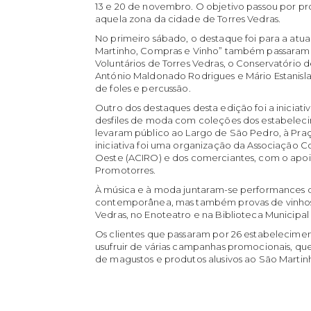
13 e 20 de novembro. O objetivo passou por pr
aquela zona da cidade de Torres Vedras.
No primeiro sábado, o destaque foi para a atua
Martinho, Compras e Vinho” também passaram
Voluntários de Torres Vedras, o Conservatório d
António Maldonado Rodrigues e Mário Estanisl
de foles e percussão.
Outro dos destaques desta edição foi a inicia
desfiles de moda com coleções dos estabelecim
levaram público ao Largo de São Pedro, à Praç
iniciativa foi uma organização da Associação Co
Oeste (ACIRO) e dos comerciantes, com o apoi
Promotorres.
À música e à moda juntaram-se performances de
contemporânea, mas também provas de vinhos 
Vedras, no Enoteatro e na Biblioteca Municipal 
Os clientes que passaram por 26 estabelecimen
usufruir de várias campanhas promocionais, q
de magustos e produtos alusivos ao São Martin