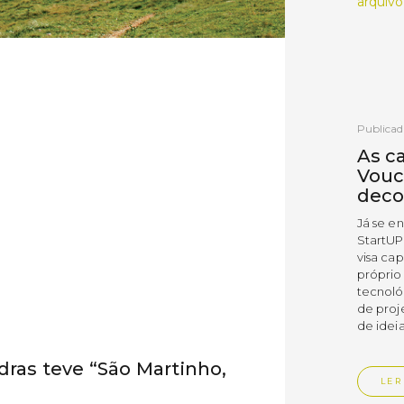
arquivo
Publicad
As c
Vouc
deco
Já se e
StartUP
visa cap
próprio
tecnoló
de proj
de ideia
dras teve “São Martinho,
LER