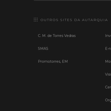
OUTROS SITES DA AUTARQUIA
C. M. de Torres Vedras
Inv
SMAS
E-n
Promotorres, EM
Mob
Vis
Cen
Orç