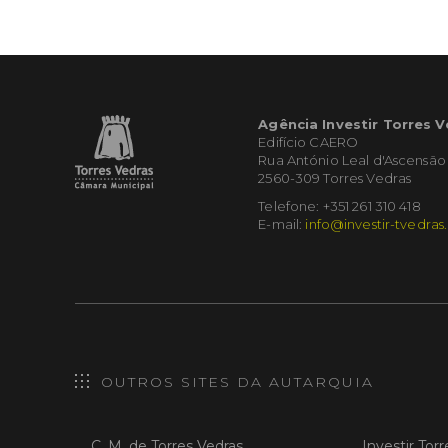
Agência Investir Torres 
Edifício CAERO
Rua António Leal d'Ascensão
2560-309 Torres Vedras
Telefone: +351 261 310 418
E-mail:
info@investir-tvedras
OUTROS SITES DA AUTARQUIA
C. M. de Torres Vedras
Investir Tor