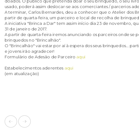
doados. O público que pretenda doar o seu brinquedo, o seu livro
usado, poderá assim deslocar-se aos comerciantes / parcerios ad
A terminar, Carlos Bernardes, deu a conhecer que o Atelier dos Br
partir de quarta-feira, um parceiro e local de recolha de brinqued
A iniciativa "Brinca a Dar" tem assim início dia 23 de novembro, qua
31 de janeiro de 2017.
A partir de quarta-feira iremos anunciando os parceiros onde se 
brinquedos no "Brincalhão".
O "Brincalhão" vai estar por aí à espera dos seus brinquedos... parti
e jovens irão agradecer!
Formulário de Adesão de Parceiro
aqui
Estabelecimentos aderentes
aqui
(em atualização)