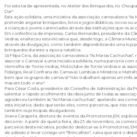
Foi esta tarde apresentada, no Atelier dos Brinquedos, no Choupal,
Dar".
Esta ação solidária, uma iniciativa da associação carnavalesca "As
pretende angariar brinquedos, livros e jogos didáticos, novos ou 
a crianças e jovens carenciados através das instituições que os ac
Em conferência de imprensa, Carlos Bernardes, presidente da Câ
Vedras, enalteceu esta iniciativa que, desde logo, a Câmara Munic
através da divulgação, como também disponibilizando uma loja p
brinquedos durante a época natalícia.
Já Filipa Ceia, da associação carnavalesca "As Marias Cachuchas", 
associar o Carnaval a uma iniciativa solidária, numa parceria com
Vermelha de Torres Vedras, Motoclube de Torres Vedras e as asso
Fidalgos, Real Confraria do Carnaval, Lúmbias e Ministros e Matra
bem que os grupos de carnaval "não trabalham apenas um mês an
mas sim todo o ano".
Para César Costa, presidente do Conselho de Administração da P
salientar o rápido acolhimento da ideia junto de todas as associa
agradeceu também às "As Marias cachuchas", apelando aos comer
esta iniciativa, dado que serão eles, como parceiros, que irão re
também os principais divulgadores.
Joana Carapeta, diretora de eventos da Promotorres,EM, explico
decorrer. A partir de quarta-feira, dia 23 de novembro, os come
parceiros desta iniciativa, poderão deslocar-se à Promotorres, E
de adesão e levar consigo um "Brincalhão", caixa que será o dep