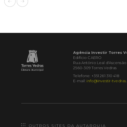
Agência Investir Torres 
Edifício CAERO
Rua António Leal d'Ascensão
2560-309 Torres Vedras
Telefone: +351 261 310 418
E-mail:
info@investir-tvedras
OUTROS SITES DA AUTARQUIA