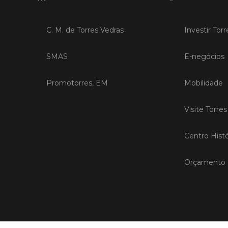
C. M. de Torres Vedras
Investir Tor
SMAS
E-negócios
Promotorres, EM
Mobilidade
Visite Torre
Centro Histó
Orçamento P