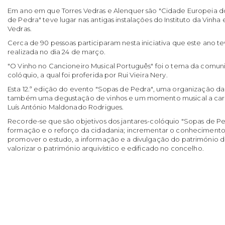
Em ano em que Torres Vedras e Alenquer são "Cidade Europeia do
de Pedra" teve lugar nas antigas instalações do Instituto da Vinha
Vedras.
Cerca de 90 pessoas participaram nesta iniciativa que este ano t
realizada no dia 24 de março.
"O
Vinho no Cancioneiro Musical Português" foi o tema da comuni
colóquio, a qual foi proferida por Rui Vieira Nery.
Esta 12.ª edição do evento "Sopas de Pedra", uma organização da
também uma degustação de vinhos e um momento musical a carg
Luís António Maldonado Rodrigues.
Recorde-se que são objetivos dos jantares-colóquio "Sopas de Ped
formação e o reforço da cidadania; incrementar o conhecimento d
promover o estudo, a informação e a divulgação do património do 
valorizar o património arquivístico e edificado no concelho.