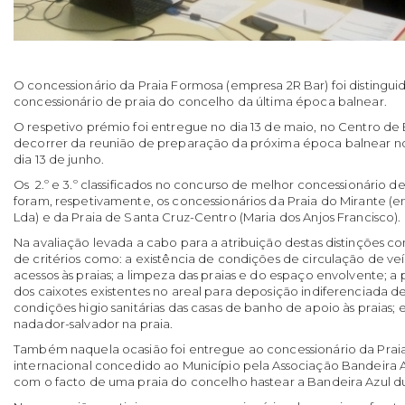
O concessionário da Praia Formosa (empresa 2R Bar) foi distingu
concessionário de praia do concelho da última época balnear.
O respetivo prémio foi entregue no dia 13 de maio, no Centro d
decorrer da reunião de preparação da próxima época balnear no 
dia 13 de junho.
Os 2.º e 3.º classificados no concurso de melhor concessionário d
foram, respetivamente, os concessionários da Praia do Mirante (
Lda) e da Praia de Santa Cruz-Centro (Maria dos Anjos Francisco).
Na avaliação levada a cabo para a atribuição destas distinções 
de critérios como: a existência de condições de circulação de ve
acessos às praias; a limpeza das praias e do espaço envolvente; 
dos caixotes existentes no areal para deposição indiferenciada de
condições higio sanitárias das casas de banho de apoio às praias
nadador-salvador na praia.
Também naquela ocasião foi entregue ao concessionário da Praia 
internacional concedido ao Município pela Associação Bandeira 
com o facto de uma praia do concelho hastear a Bandeira Azul du