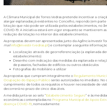
A Câmara Municipal de Torres Vedras pretende incentivar a criaç
alargar esplanadas já existentes no Concelho, repondo (em parte 
lotação que não pode ser utilizada pelos estabelecimentos, no 
COVID-19. A iniciativa estará em vigor enquanto se mantiverem a
redução da lotação no interior dos estabelecimentos.
As propostas devem ser apresentadas junto da Agência Investir To
mail
info@investir-tvedras.pt
) e contemplar a seguinte informação
Localização através de georreferenciação (a esplanada de
estabelecimento)
Desenho com indicação das medidas da esplanada e relaç
de passeios, fachadas de edifícios ou outros obstáculos
Fotografias do mobiliário a utilizar
As propostas que cumpram integralmente o
Regulamento Municip
Ocupação do Espaço Público
serão autorizadas no imediato. No c
cumprimento de todos os requisitos e houver necessidade de visit
decorrerá no prazo de cinco dias úteis.
A medida junta-se ao selo “
Estabelecimento Seguro
” e às medida
económicas contempladas no
Programa Municipal de Apoio Extr
doença COVID-19
, nomeadamente: