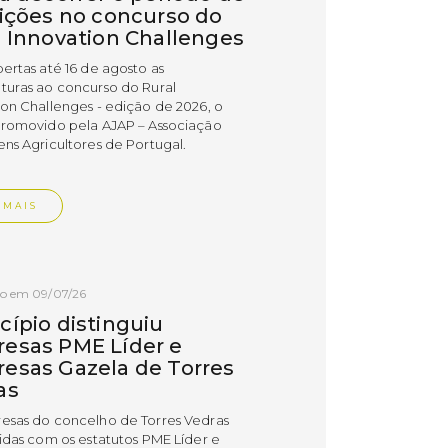
rições no concurso do
l Innovation Challenges
bertas até 16 de agosto as
turas ao concurso do Rural
ion Challenges - edição de 2026, o
promovido pela AJAP – Associação
ens Agricultores de Portugal.
 MAIS
do em 09/07/26
cípio distinguiu
esas PME Líder e
esas Gazela de Torres
as
esas do concelho de Torres Vedras
uidas com os estatutos PME Líder e