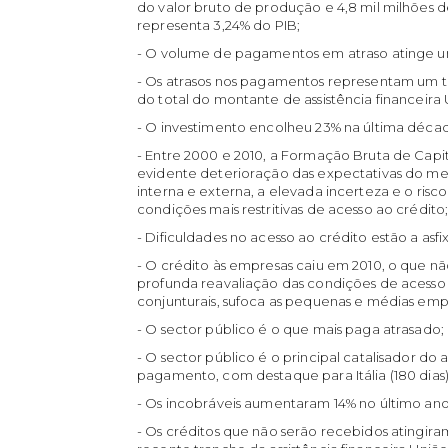
do valor bruto de produção e 4,8 mil milhões 
representa 3,24% do PIB;
- O volume de pagamentos em atraso atinge u
- Os atrasos nos pagamentos representam um te
do total do montante de assistência financeira 
- O investimento encolheu 23% na última déca
- Entre 2000 e 2010, a Formação Bruta de Capit
evidente deterioração das expectativas do me
interna e externa, a elevada incerteza e o risc
condições mais restritivas de acesso ao crédito
- Dificuldades no acesso ao crédito estão a asfix
- O crédito às empresas caiu em 2010, o que 
profunda reavaliação das condições de acesso 
conjunturais, sufoca as pequenas e médias emp
- O sector público é o que mais paga atrasado;
- O sector público é o principal catalisador d
pagamento, com destaque para Itália (180 dias), 
- Os incobráveis aumentaram 14% no último ano
- Os créditos que não serão recebidos atingir