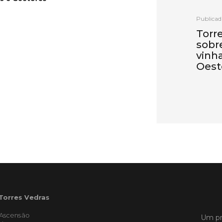
Publicad
Torr
sobr
vinh
Oest
Torres 
uma ses
recuper
afetada
extrema
iniciati
Coopera
com o a
LER
 Torres Vedras
'Ascensão
Um pr
Publicad