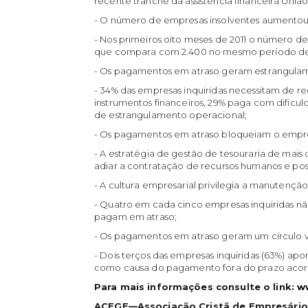
recente tranche da assistência financeira União
- O número de empresas insolventes aumentou
- Nos primeiros oito meses de 2011 o número d
que compara com 2.400 no mesmo período de
- Os pagamentos em atraso geram estrangulame
- 34% das empresas inquiridas necessitam de re
instrumentos financeiros, 29% paga com dificu
de estrangulamento operacional;
- Os pagamentos em atraso bloqueiam o empre
- A estratégia de gestão de tesouraria de mais
adiar a contratação de recursos humanos e poss
- A cultura empresarial privilegia a manutenç
- Quatro em cada cinco empresas inquiridas nã
pagam em atraso;
- Os pagamentos em atraso geram um círculo v
- Dois terços das empresas inquiridas (63%) a
como causa do pagamento fora do prazo acord
Para mais informações consulte o link:
w
ACEGE—Associação Cristã de Empresário