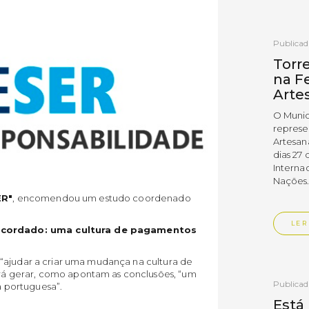
Publica
Torr
na Fe
Arte
O Munic
represe
Artesan
dias 27 
Interna
Nações
E
R"
, encomendou um estudo coordenado
LER
cordado: uma cultura de pagamentos
“ajudar a criar uma mudança na cultura de
á gerar, como apontam as conclusões, “um
Publica
 portuguesa”.
Está