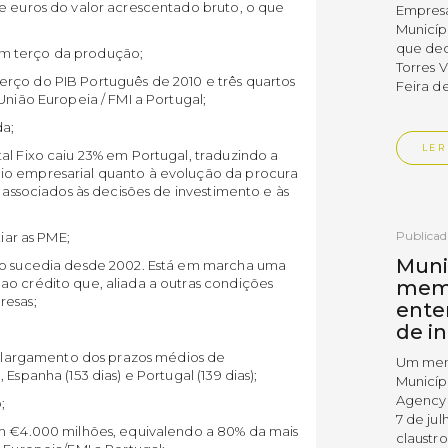
de euros do valor acrescentado bruto, o que
Empres
Municíp
que dec
m terço da produção;
Torres 
rço do PIB Português de 2010 e três quartos
Feira d
União Europeia / FMI a Portugal;
da;
LER
al Fixo caiu 23% em Portugal, traduzindo a
io empresarial quanto à evolução da procura
o associados às decisões de investimento e às
;
Publica
iar as PME;
Muni
não sucedia desde 2002. Está em marcha uma
ao crédito que, aliada a outras condições
mem
resas;
ente
de i
o alargamento dos prazos médios de
Um mem
Espanha (153 dias) e Portugal (139 dias);
Municíp
Agency 
;
7 de ju
am €4.000 milhões, equivalendo a 80% da mais
claustr