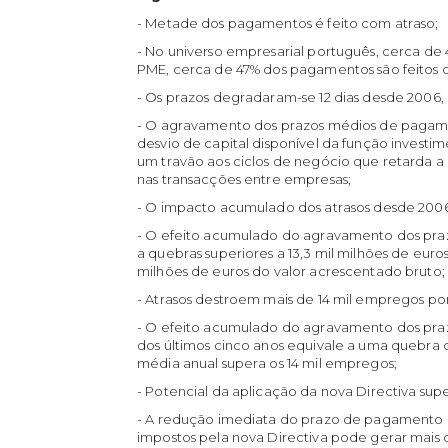
- Metade dos pagamentos é feito com atraso;
- No universo empresarial português, cerca de
PME, cerca de 47% dos pagamentos são feitos 
- Os prazos degradaram-se 12 dias desde 2006, 
- O agravamento dos prazos médios de pagame
desvio de capital disponível da função investim
um travão aos ciclos de negócio que retarda 
nas transacções entre empresas;
- O impacto acumulado dos atrasos desde 2006
- O efeito acumulado do agravamento dos praz
a quebras superiores a 13,3 mil milhões de euro
milhões de euros do valor acrescentado bruto;
- Atrasos destroem mais de 14 mil empregos po
- O efeito acumulado do agravamento dos pr
dos últimos cinco anos equivale a uma quebra
média anual supera os 14 mil empregos;
- Potencial da aplicação da nova Directiva sup
- A redução imediata do prazo de pagamento d
impostos pela nova Directiva pode gerar mais d