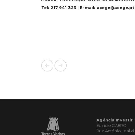
Tel: 217 941 323 | E-mail: acege@acege.pt
Agência Investir
Edifício CAERO
Rua António Leal d