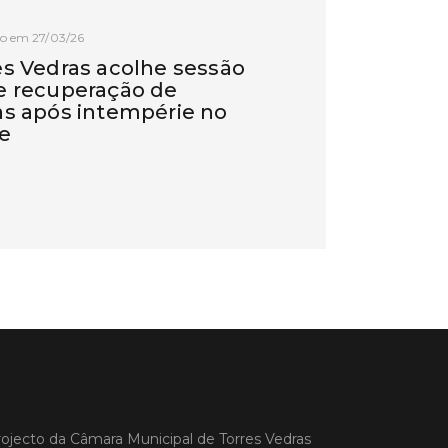
o em 27/03/26
es Vedras acolhe sessão
e recuperação de
as após intempérie no
e
Vedras recebeu, na manhã de hoje,
são de esclarecimento dedicada à
ação das vinhas e das infraestruturas
s pelos episódios de pluviosidade
 que atingiram a região Oeste. A
va foi promovida pela CAP –
tiva de Agricultores de Portugal,
poio da C
 MAIS
ojecto da
Câmara Municipal de Torres Vedras
o em 11/02/26