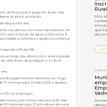
insc
Rura
 44% da facturação é paga em atraso. Nas
Estão a
depois do prazo acordado;
candida
de 68 para 80 dias;
Innovat
nto nos últimos cinco anos representam um
qual é 
ento para a função de apoio à tesouraria. É
dos Jov
a actividade económica e quebra a confiança
 equivale a 2% do PIB;
LER
os ao longo dos últimos cinco anos equivale
s do valor bruto da produção e a 2,8 mil
Publica
r ano;
Muni
azos de pagamento/recebimento ao longo
empr
 de 72 mil empregos. Desde 2006, a quebra
Empr
Vedr
era 120 mil empregos;
as transacções comerciais para os 60 dias
As empr
e 120 mil empregos, 22 mil milhões de euros
disting