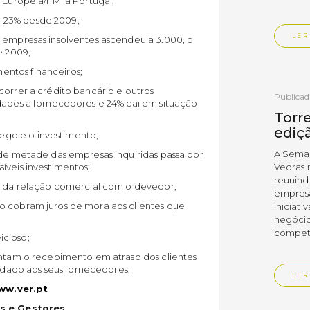
 Europeia/FMI a Portugal;
 23% desde 2009;
LER
e empresas insolventes ascendeu a 3.000, o
 2009;
ntos financeiros;
correr a crédito bancário e outros
Publica
ldades a fornecedores e 24% cai em situação
Torre
ediç
go e o investimento;
A Sema
 de metade das empresas inquiridas passa por
íveis investimentos;
Vedras r
reunin
ão da relação comercial com o devedor;
empresa
o cobram juros de mora aos clientes que
iniciati
negócio
compet
icioso;
pontam o recebimento em atraso dos clientes
ado aos seus fornecedores.
LER
ww.ver.pt
s e Gestores