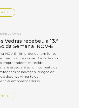
 MAIS
do em 20/04/26
s Vedras recebeu a 13.ª
ão da Semana INOV-E
na INOV-E – Empreender em Torres
egressou entre os dias 13 e 16 de abril,
do empreendedores, tecido
rial e especialistas num conjunto de
vas focadas na inovação, criação de
s e desenvolvimento de
ências empreendedoras.
 MAIS