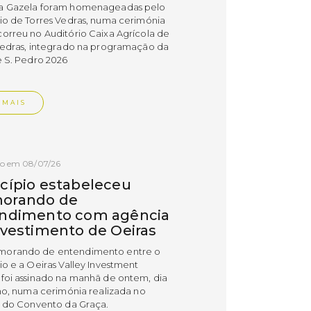
a Gazela foram homenageadas pelo
io de Torres Vedras, numa cerimónia
orreu no Auditório Caixa Agrícola de
Vedras, integrado na programação da
e S. Pedro 2026
 MAIS
do em 08/07/26
cípio estabeleceu
orando de
ndimento com agência
nvestimento de Oeiras
orando de entendimento entre o
io e a Oeiras Valley Investment
foi assinado na manhã de ontem, dia
lho, numa cerimónia realizada no
o do Convento da Graça.