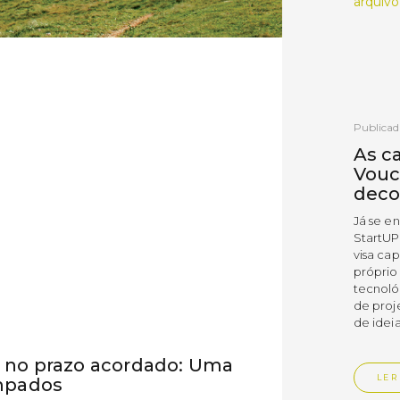
arquivo
Publicad
As c
Vouc
deco
Já se e
StartUP
visa cap
próprio
tecnoló
de proj
de ideia
no prazo acordado: Uma
LER
mpados