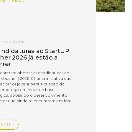
 de notícias .
o em 21/07/26
andidaturas ao StartUP
her 2026 já estão a
rrer
ncontram abertas as candidaturas ao
 Voucher | 2026-01, uma iniciativa que
acitar os jovens para a criação do
 emprego em áreas de base
gica, apoiando o desenvolvimento
etos que ainda se encontram em fase
.
 MAIS