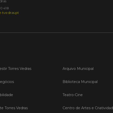
dras
Torr
10 418
pres
r-tvedras.pt
O Munic
da Feira
qual dec
em Madr
LER
estir Torres Vedras
Arquivo Municipal
Publica
TORR
egócios
Biblioteca Municipal
EcoC
reno
ilidade
Teatro-Cine
âmbi
As incu
ite Torres Vedras
Centro de Artes e Criativida
EcoCamp