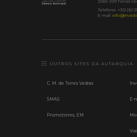
2560-309 Torres Ve
Telefone: +351 261 3
E-mail:
info@investi
OUTROS SITES DA AUTARQUIA
C. M. de Torres Vedras
Inv
SMAS
E-n
Promotorres, EM
Mob
Vis