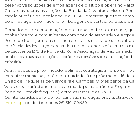
desenvolve soluções de embalagens de plástico e opera no Parque
Cascais; às futuras instalações da Banda da Juventude Musical Pon
escola primária da localidade; e à FEPAL, empresa que tem como
de embalagens de madeira, embalagens de cartão, paletes e pal
Como forma de consolidação deste trabalho de proximidade, qu
conhecimento e comunicação com o tecido associativo e empresa
Ponte do Rol, a jornada culminou com a assinatura de um contr
cedência das instalações da antiga EB1 da Gondruzeira entre o 
de Escuteiros 1279 de Ponte do Rol e Associação de Radioamado
qual estas duas associações ficarão responsáveis pela utilização 
primária.
As atividades de proximidade, definidas estrategicamente como 
executivo municipal, terão continuidade já no próximo dia 16 de s
União de Freguesias de Carvoeira e Carmões. O presidente da Câ
Vedras realizará atendimento ao munícipe na União de Freguesi
(sede da junta de freguesia), entre as 09h30 e as 12h30.
Os interessados deverão realizar a sua marcação prévia, através 
tvedras.pt
ou dos telefones 261 310 419/450.