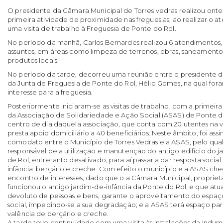
O presidente da Câmara Municipal de Torres vedras realizou onte
primeira atividade de proximidade nas freguesias, ao realizar o 
uma visita de trabalho à Freguesia de Ponte do Rol.
No período da manhã, Carlos Bernardes realizou 6 atendimentos,
assuntos, em áreas como limpeza de terrenos, obras, saneament
produtos locais.
No período da tarde, decorreu uma reunião entre o presidente 
da Junta de Freguesia de Ponte do Rol, Hélio Gomes, na qual fora
interesse para a freguesia.
Posteriormente iniciaram-se as visitas de trabalho, com a primeira 
da Associação de Solidariedade e Ação Social (ASAS) de Ponte d
centro de dia daquela associação, que conta com 20 utentes na v
presta apoio domiciliário a 40 beneficiários. Neste âmbito, foi as
comodato entre o Município de Torres Vedras e a ASAS, pelo qual 
responsável pela utilização e manutenção do antigo edifício do j
de Rol, entretanto desativado, para aí passar a dar resposta social
infância: berçário e creche. Com efeito o município e a ASAS c
encontro de interesses, dado que o a Câmara Municipal, proprietá
funcionou o antigo jardim-de-infância da Ponte do Rol, e que atu
devoluto de pessoas e bens, garante o aproveitamento do espaço
social, impedindo-se a sua degradação; e a ASAS terá espaço par
valência de berçário e creche.
A tarde teve continuidade com uma visita às instalações da Indu